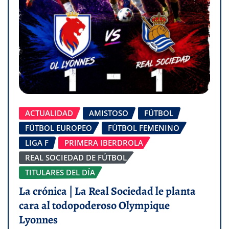
ACTUALIDAD
AMISTOSO
FÚTBOL
FÚTBOL EUROPEO
FÚTBOL FEMENINO
LIGA F
PRIMERA IBERDROLA
REAL SOCIEDAD DE FÚTBOL
TITULARES DEL DÍA
La crónica | La Real Sociedad le planta
cara al todopoderoso Olympique
Lyonnes