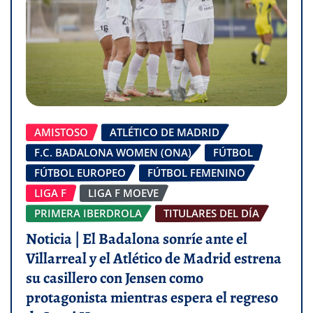
AMISTOSO
ATLÉTICO DE MADRID
F.C. BADALONA WOMEN (ONA)
FÚTBOL
FÚTBOL EUROPEO
FÚTBOL FEMENINO
LIGA F
LIGA F MOEVE
PRIMERA IBERDROLA
TITULARES DEL DÍA
Noticia | El Badalona sonríe ante el
Villarreal y el Atlético de Madrid estrena
su casillero con Jensen como
protagonista mientras espera el regreso