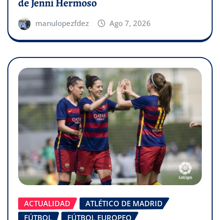
de Jenni Hermoso
manulopezfdez
Ago 7, 2026
ACTUALIDAD
ATLÉTICO DE MADRID
FÚTBOL
FÚTBOL EUROPEO