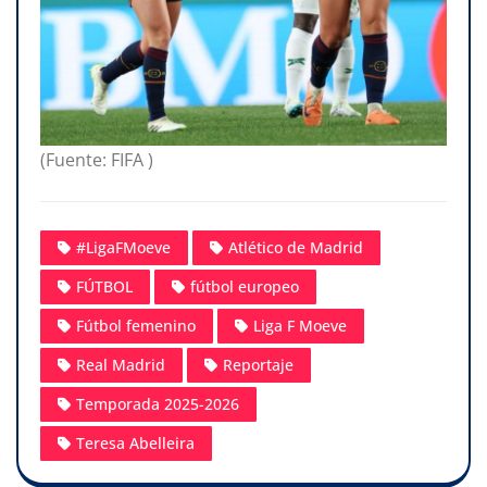
(Fuente: FIFA )
#LigaFMoeve
Atlético de Madrid
FÚTBOL
fútbol europeo
Fútbol femenino
Liga F Moeve
Real Madrid
Reportaje
Temporada 2025-2026
Teresa Abelleira