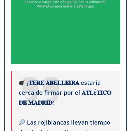
¡𝐓𝐄𝐑𝐄 𝐀𝐁𝐄𝐋𝐋𝐄𝐈𝐑𝐀 estaría
cerca de firmar por el 𝐀𝐓𝐋É𝐓𝐈𝐂𝐎
𝐃𝐄 𝐌𝐀𝐃𝐑𝐈𝐃!
Las rojiblancas llevan tiempo