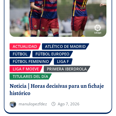
ACTUALIDAD
ATLÉTICO DE MADRID
FÚTBOL
FÚTBOL EUROPEO
FÚTBOL FEMENINO
LIGA F
LIGA F MOEVE
PRIMERA IBERDROLA
TITULARES DEL DÍA
Noticia | Horas decisivas para un fichaje
histórico
manulopezfdez
Ago 7, 2026