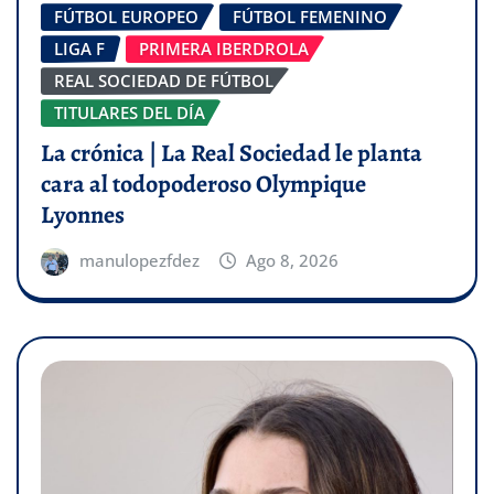
FÚTBOL EUROPEO
FÚTBOL FEMENINO
LIGA F
PRIMERA IBERDROLA
REAL SOCIEDAD DE FÚTBOL
TITULARES DEL DÍA
La crónica | La Real Sociedad le planta
cara al todopoderoso Olympique
Lyonnes
manulopezfdez
Ago 8, 2026