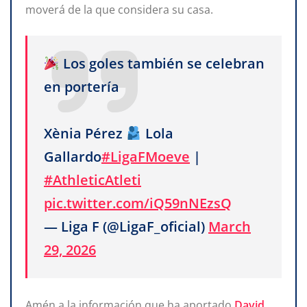
moverá de la que considera su casa.
Los goles también se celebran
en portería
Xènia Pérez
Lola
Gallardo
#LigaFMoeve
|
#AthleticAtleti
pic.twitter.com/iQ59nNEzsQ
— Liga F (@LigaF_oficial)
March
29, 2026
Amén a la información que ha aportado
David