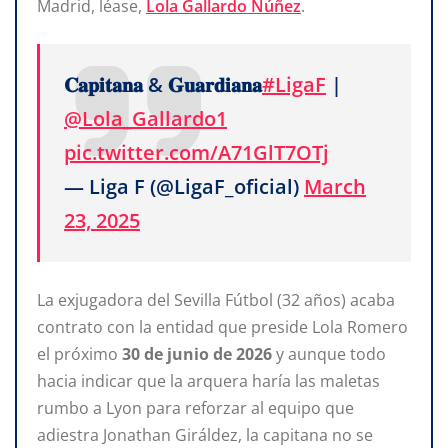
Madrid, léase,
Lola Gallardo Núñez
.
𝐂𝐚𝐩𝐢𝐭𝐚𝐧𝐚 & 𝐆𝐮𝐚𝐫𝐝𝐢𝐚𝐧𝐚
#LigaF
|
@Lola_Gallardo1
pic.twitter.com/A71GlT7OTj
— Liga F (@LigaF_oficial)
March
23, 2025
La exjugadora del Sevilla Fútbol (32 años) acaba
contrato con la entidad que preside Lola Romero
el próximo
30
de
junio
de
2026
y aunque todo
hacia indicar que la arquera haría las maletas
rumbo a Lyon para reforzar al equipo que
adiestra Jonathan Giráldez, la capitana no se