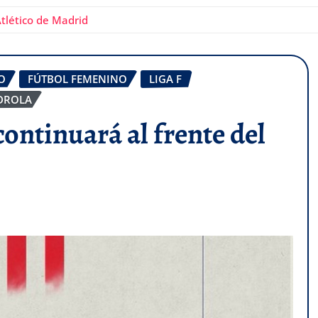
Atlético de Madrid
O
FÚTBOL FEMENINO
LIGA F
DROLA
continuará al frente del