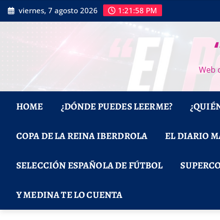
Saltar
viernes, 7 agosto 2026
1:22:00 PM
al
contenido
Web d
HOME
¿DÓNDE PUEDES LEERME?
¿QUIÉ
COPA DE LA REINA IBERDROLA
EL DIARIO 
SELECCIÓN ESPAÑOLA DE FÚTBOL
SUPERCO
Y MEDINA TE LO CUENTA