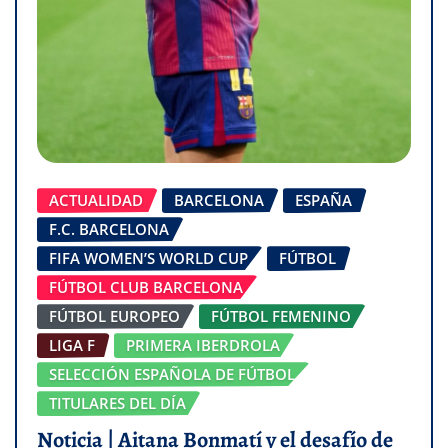
ACTUALIDAD
BARCELONA
ESPAÑA
F.C. BARCELONA
FIFA WOMEN’S WORLD CUP
FÚTBOL
FÚTBOL CLUB BARCELONA
FÚTBOL EUROPEO
FÚTBOL FEMENINO
LIGA F
PRIMERA IBERDROLA
SELECCIÓN ESPAÑOLA DE FÚTBOL
TITULARES DEL DÍA
Noticia | Aitana Bonmatí y el desafío de