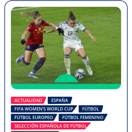
ACTUALIDAD
ESPAÑA
FIFA WOMEN’S WORLD CUP
FÚTBOL
FÚTBOL EUROPEO
FÚTBOL FEMENINO
SELECCIÓN ESPAÑOLA DE FÚTBOL