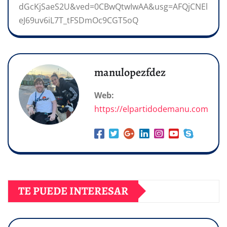
dGcKjSaeS2U&ved=0CBwQtwIwAA&usg=AFQjCNEl
eJ69uv6iL7T_tFSDmOc9CGT5oQ
manulopezfdez
Web:
https://elpartidodemanu.com
TE PUEDE INTERESAR