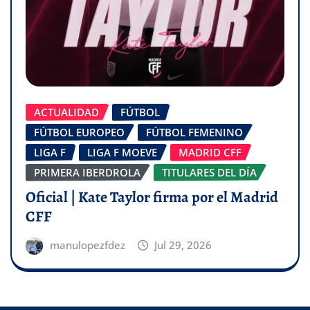
ACTUALIDAD
FÚTBOL
FÚTBOL EUROPEO
FÚTBOL FEMENINO
LIGA F
LIGA F MOEVE
MADRID CFF
PRIMERA IBERDROLA
TITULARES DEL DÍA
Oficial | Kate Taylor firma por el Madrid
CFF
manulopezfdez
Jul 29, 2026