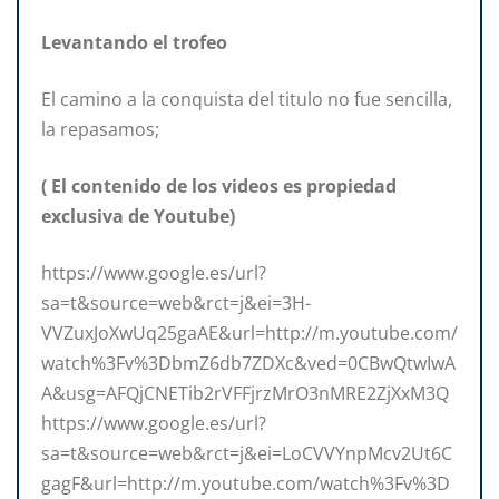
Levantando el trofeo
El camino a la conquista del titulo no fue sencilla,
la repasamos;
( El contenido de los videos es propiedad
exclusiva de Youtube)
https://www.google.es/url?
sa=t&source=web&rct=j&ei=3H-
VVZuxJoXwUq25gaAE&url=http://m.youtube.com/
watch%3Fv%3DbmZ6db7ZDXc&ved=0CBwQtwIwA
A&usg=AFQjCNETib2rVFFjrzMrO3nMRE2ZjXxM3Q
https://www.google.es/url?
sa=t&source=web&rct=j&ei=LoCVVYnpMcv2Ut6C
gagF&url=http://m.youtube.com/watch%3Fv%3D