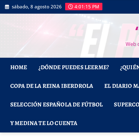
Saltar
sábado, 8 agosto 2026
4:01:16 PM
al
contenido
Web d
HOME
¿DÓNDE PUEDES LEERME?
¿QUIÉ
COPA DE LA REINA IBERDROLA
EL DIARIO 
SELECCIÓN ESPAÑOLA DE FÚTBOL
SUPERCO
Y MEDINA TE LO CUENTA