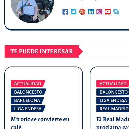
TE PUEDE INTERESAR
ACTUALIDAD
ACTUALIDAD
BALONCESTO
BALONCESTO
BARCELONA
LIGA ENDESA
LIGA ENDESA
REAL MADRID
Mirotic se convierte en
El Real Madr
culé
proclama ca