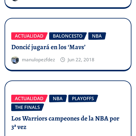
ACTUALIDAD
BALONCESTO
NBA
Doncić jugará en los ‘Mavs’
manulopezfdez
Jun 22, 2018
ACTUALIDAD
NBA
PLAYOFFS
THE FINALS
Los Warriors campeones de la NBA por
3ª vez