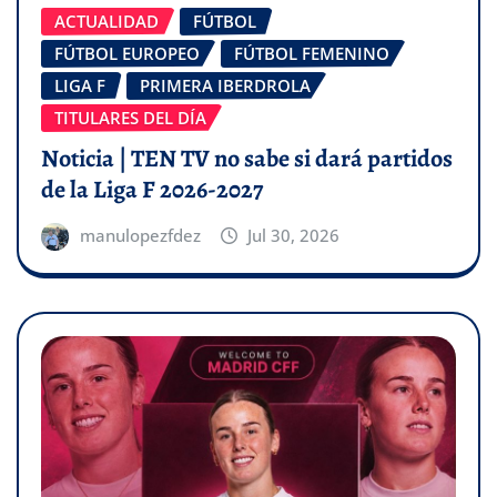
ACTUALIDAD
FÚTBOL
FÚTBOL EUROPEO
FÚTBOL FEMENINO
LIGA F
PRIMERA IBERDROLA
TITULARES DEL DÍA
Noticia | TEN TV no sabe si dará partidos
de la Liga F 2026-2027
manulopezfdez
Jul 30, 2026