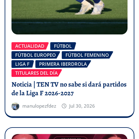
ACTUALIDAD
FÚTBOL
FÚTBOL EUROPEO
FÚTBOL FEMENINO
LIGA F
PRIMERA IBERDROLA
TITULARES DEL DÍA
Noticia | TEN TV no sabe si dará partidos
de la Liga F 2026-2027
manulopezfdez
Jul 30, 2026