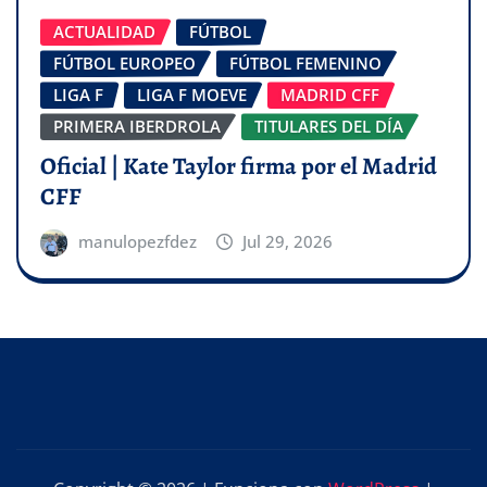
ACTUALIDAD
FÚTBOL
FÚTBOL EUROPEO
FÚTBOL FEMENINO
LIGA F
LIGA F MOEVE
MADRID CFF
PRIMERA IBERDROLA
TITULARES DEL DÍA
Oficial | Kate Taylor firma por el Madrid
CFF
manulopezfdez
Jul 29, 2026