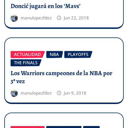
Doncić jugará en los ‘Mavs’
manulopezfdez
Jun 22, 2018
ACTUALIDAD
NBA
PLAYOFFS
THE FINALS
Los Warriors campeones de la NBA por
3ª vez
manulopezfdez
Jun 9, 2018