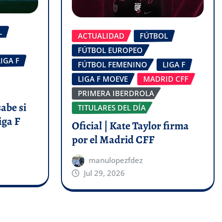
L
ACTUALIDAD
FÚTBOL
FÚTBOL EUROPEO
LIGA F
FÚTBOL FEMENINO
LIGA F
LIGA F MOEVE
MADRID CFF
PRIMERA IBERDROLA
abe si
TITULARES DEL DÍA
iga F
Oficial | Kate Taylor firma
por el Madrid CFF
manulopezfdez
Jul 29, 2026