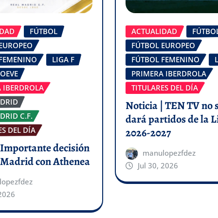
ACTUALIDAD
FÚTBO
IDAD
FÚTBOL
FÚTBOL EUROPEO
 EUROPEO
FÚTBOL FEMENINO
 FEMENINO
LIGA F
PRIMERA IBERDROLA
MOEVE
TITULARES DEL DÍA
 IBERDROLA
DRID
Noticia | TEN TV no s
DRID C.F.
dará partidos de la L
S DEL DÍA
2026-2027
| Importante decisión
manulopezfdez
l Madrid con Athenea
Jul 30, 2026
lopezfdez
 2026