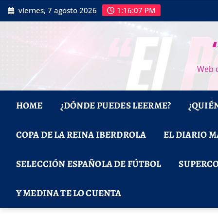
Saltar
viernes, 7 agosto 2026
1:16:08 PM
al
contenido
Web d
HOME
¿DÓNDE PUEDES LEERME?
¿QUIÉ
COPA DE LA REINA IBERDROLA
EL DIARIO 
SELECCIÓN ESPAÑOLA DE FÚTBOL
SUPERCO
Y MEDINA TE LO CUENTA