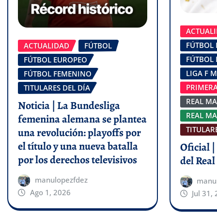
ACTUAL
FÚTBOL
ACTUALIDAD
FÚTBOL
FÚTBOL
FÚTBOL EUROPEO
LIGA F 
FÚTBOL FEMENINO
PRIMERA
TITULARES DEL DÍA
REAL MA
Noticia | La Bundesliga
REAL MA
femenina alemana se plantea
TITULARE
una revolución: playoffs por
el título y una nueva batalla
Oficial 
por los derechos televisivos
del Rea
manulopezfdez
manu
Ago 1, 2026
Jul 31,