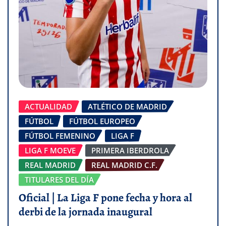
ACTUALIDAD
ATLÉTICO DE MADRID
FÚTBOL
FÚTBOL EUROPEO
FÚTBOL FEMENINO
LIGA F
LIGA F MOEVE
PRIMERA IBERDROLA
REAL MADRID
REAL MADRID C.F.
TITULARES DEL DÍA
Oficial | La Liga F pone fecha y hora al
derbi de la jornada inaugural