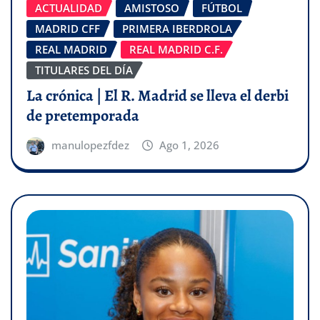
ACTUALIDAD
AMISTOSO
FÚTBOL
MADRID CFF
PRIMERA IBERDROLA
REAL MADRID
REAL MADRID C.F.
TITULARES DEL DÍA
La crónica | El R. Madrid se lleva el derbi
de pretemporada
manulopezfdez
Ago 1, 2026