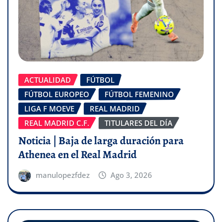
ACTUALIDAD
FÚTBOL
FÚTBOL EUROPEO
FÚTBOL FEMENINO
LIGA F MOEVE
REAL MADRID
REAL MADRID C.F.
TITULARES DEL DÍA
Noticia | Baja de larga duración para
Athenea en el Real Madrid
manulopezfdez
Ago 3, 2026