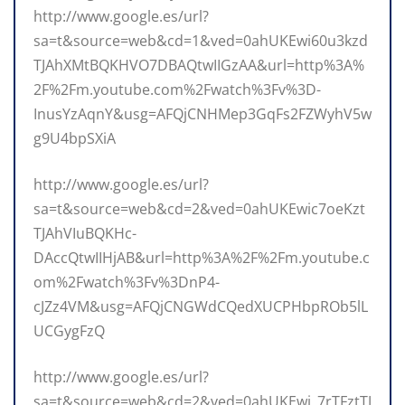
http://www.google.es/url?
sa=t&source=web&cd=1&ved=0ahUKEwi60u3kzd
TJAhXMtBQKHVO7DBAQtwIIGzAA&url=http%3A%
2F%2Fm.youtube.com%2Fwatch%3Fv%3D-
InusYzAqnY&usg=AFQjCNHMep3GqFs2FZWyhV5w
g9U4bpSXiA
http://www.google.es/url?
sa=t&source=web&cd=2&ved=0ahUKEwic7oeKzt
TJAhVIuBQKHc-
DAccQtwIIHjAB&url=http%3A%2F%2Fm.youtube.c
om%2Fwatch%3Fv%3DnP4-
cJZz4VM&usg=AFQjCNGWdCQedXUCPHbpROb5lL
UCGygFzQ
http://www.google.es/url?
sa=t&source=web&cd=2&ved=0ahUKEwj_7rTFztTJ