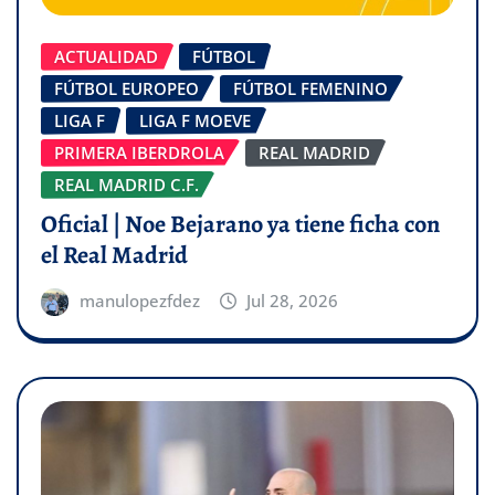
ACTUALIDAD
FÚTBOL
FÚTBOL EUROPEO
FÚTBOL FEMENINO
LIGA F
LIGA F MOEVE
PRIMERA IBERDROLA
REAL MADRID
REAL MADRID C.F.
Oficial | Noe Bejarano ya tiene ficha con
el Real Madrid
manulopezfdez
Jul 28, 2026