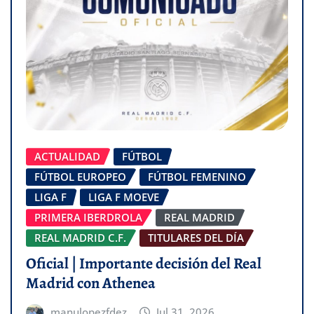
ACTUALIDAD
FÚTBOL
FÚTBOL EUROPEO
FÚTBOL FEMENINO
LIGA F
LIGA F MOEVE
PRIMERA IBERDROLA
REAL MADRID
REAL MADRID C.F.
TITULARES DEL DÍA
Oficial | Importante decisión del Real
Madrid con Athenea
manulopezfdez
Jul 31, 2026