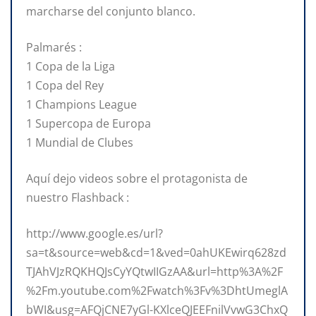
marcharse del conjunto blanco.
Palmarés :
1 Copa de la Liga
1 Copa del Rey
1 Champions League
1 Supercopa de Europa
1 Mundial de Clubes
Aquí dejo videos sobre el protagonista de
nuestro Flashback :
http://www.google.es/url?
sa=t&source=web&cd=1&ved=0ahUKEwirq628zd
TJAhVJzRQKHQJsCyYQtwIIGzAA&url=http%3A%2F
%2Fm.youtube.com%2Fwatch%3Fv%3DhtUmeglA
bWI&usg=AFQjCNE7yGl-KXlceQJEEFnilVvwG3ChxQ