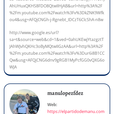
AhUHuxQKHS8FDO8QtwIIHjAB&url=http%3A%2F
%2Fm.youtube.com%2Fwatch%3Fv%3DkZNK9Wfk
ou4&usg=AFQjCNGh-j-Rgnebt_IDCzT6ClcShA-n8w
http://www.google.es/url?
sa=t&source=web&cd=1&ved=0ahUKEwjYtazgztT
JAhWJvhQKHc3oByMQtwIIGzAA&url=http%3A%2F
%2Fm.youtube.com%2Fwatch%3Fv%3Dur6i8B1CC
Qw&usg=AFQjCNG6dnv9gRGB1MyPcfGG0vQXG6o
WJA
manulopezfdez
Web:
https://elpartidodemanu.com