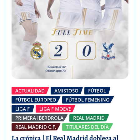
ACTUALIDAD
AMISTOSO
FÚTBOL
FÚTBOL EUROPEO
FÚTBOL FEMENINO
LIGA F
LIGA F MOEVE
PRIMERA IBERDROLA
REAL MADRID
REAL MADRID C.F.
TITULARES DEL DÍA
La crónica | El Real Madrid doblega al