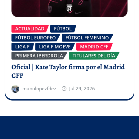
ACTUALIDAD
FÚTBOL
FÚTBOL EUROPEO
FÚTBOL FEMENINO
LIGA F
LIGA F MOEVE
MADRID CFF
PRIMERA IBERDROLA
TITULARES DEL DÍA
Oficial | Kate Taylor firma por el Madrid
CFF
manulopezfdez
Jul 29, 2026