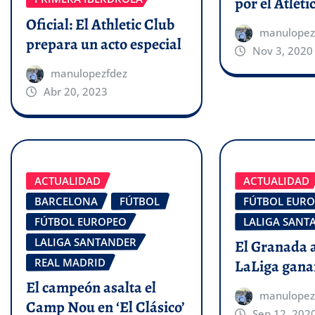
por el Atléti
Oficial: El Athletic Club
manulopez
prepara un acto especial
Nov 3, 2020
manulopezfdez
Abr 20, 2023
ACTUALIDAD
ACTUALIDAD
BARCELONA
FÚTBOL
FÚTBOL EUR
FÚTBOL EUROPEO
LALIGA SANT
LALIGA SANTANDER
El Granada 
REAL MADRID
LaLiga gan
El campeón asalta el
manulopez
Camp Nou en ‘El Clásico’
Sep 12, 202