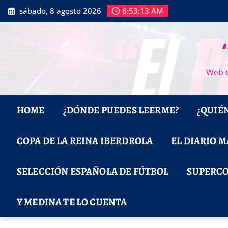
Saltar
sábado, 8 agosto 2026
6:53:14 AM
al
contenido
Web d
HOME
¿DÓNDE PUEDES LEERME?
¿QUIÉ
COPA DE LA REINA IBERDROLA
EL DIARIO 
SELECCIÓN ESPAÑOLA DE FÚTBOL
SUPERCO
Y MEDINA TE LO CUENTA