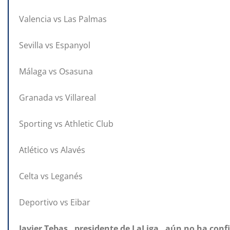
Valencia vs Las Palmas
Sevilla vs Espanyol
Málaga vs Osasuna
Granada vs Villareal
Sporting vs Athletic Club
Atlético vs Alavés
Celta vs Leganés
Deportivo vs Eibar
Javier Tebas, presidente de LaLiga, aún no ha confir