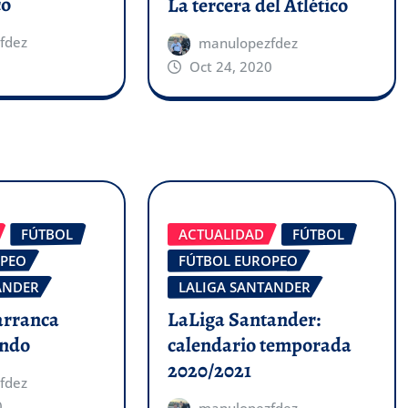
co
La tercera del Atlético
fdez
manulopezfdez
Oct 24, 2020
FÚTBOL
ACTUALIDAD
FÚTBOL
OPEO
FÚTBOL EUROPEO
ANDER
LALIGA SANTANDER
arranca
LaLiga Santander:
ando
calendario temporada
2020/2021
fdez
0