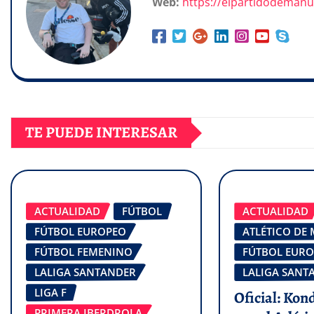
Web:
https://elpartidodeman
TE PUEDE INTERESAR
ACTUALIDAD
FÚTBOL
ACTUALIDAD
FÚTBOL EUROPEO
ATLÉTICO DE
FÚTBOL FEMENINO
FÚTBOL EUR
LALIGA SANTANDER
LALIGA SANT
LIGA F
Oficial: Kon
PRIMERA IBERDROLA