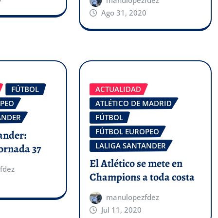
manulopezfdez
Ago 31, 2020
FÚTBOL
ACTUALIDAD
OPEO
ATLÉTICO DE MADRID
ANDER
FÚTBOL
FÚTBOL EUROPEO
ander:
LALIGA SANTANDER
ornada 37
El Atlético se mete en
fdez
Champions a toda costa
manulopezfdez
Jul 11, 2020