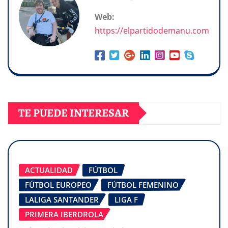
Web:
https://elpartidodemanu.com
TE PUEDE INTERESAR
ACTUALIDAD
FÚTBOL
FÚTBOL EUROPEO
FÚTBOL FEMENINO
LALIGA SANTANDER
LIGA F
PRIMERA IBERDROLA