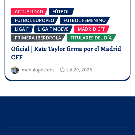
ACTUALIDAD
FÚTBOL
FÚTBOL EUROPEO
FÚTBOL FEMENINO
LIGA F
LIGA F MOEVE
MADRID CFF
PRIMERA IBERDROLA
TITULARES DEL DÍA
Oficial | Kate Taylor firma por el Madrid
CFF
manulopezfdez
Jul 29, 2026