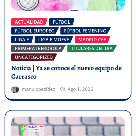
ACTUALIDAD
FÚTBOL
FÚTBOL EUROPEO
FÚTBOL FEMENINO
LIGA F
LIGA F MOEVE
MADRID CFF
PRIMERA IBERDROLA
TITULARES DEL DÍA
UNCATEGORIZED
Noticia | Ya se conoce el nuevo equipo de
Carrasco
manulopezfdez
Ago 1, 2026