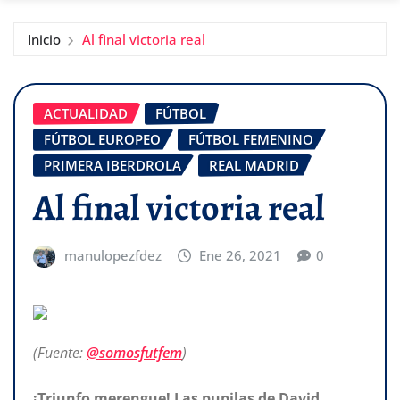
Inicio
Al final victoria real
ACTUALIDAD
FÚTBOL
FÚTBOL EUROPEO
FÚTBOL FEMENINO
PRIMERA IBERDROLA
REAL MADRID
Al final victoria real
manulopezfdez
Ene 26, 2021
0
(Fuente:
@somosfutfem
)
¡Triunfo merengue! Las pupilas de David