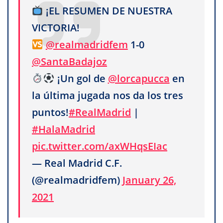
¡EL RESUMEN DE NUESTRA
VICTORIA!
@realmadridfem
1-0
@SantaBadajoz
¡Un gol de
@lorcapucca
en
la última jugada nos da los tres
puntos!
#RealMadrid
|
#HalaMadrid
pic.twitter.com/axWHqsEIac
— Real Madrid C.F.
(@realmadridfem)
January 26,
2021