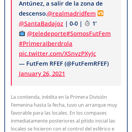
Antúnez, a salir de la zona de
descenso.
@realmadridfem
@SantaBadajoz
| 0-0 |
1’
@teledeporte
#SomosFutFem
#PrimeraIberdrola
pic.twitter.com/XSnvzPXyJc
— FutFem RFEF (@FutFemRFEF)
January 26, 2021
La contienda, inédita en la Primera División
Femenina hasta la fecha, tuvo un arranque muy
favorable para las locales. En los compases
inmediatamente posteriores al pitido inicial las
locales se hicieron con el control del esférico e