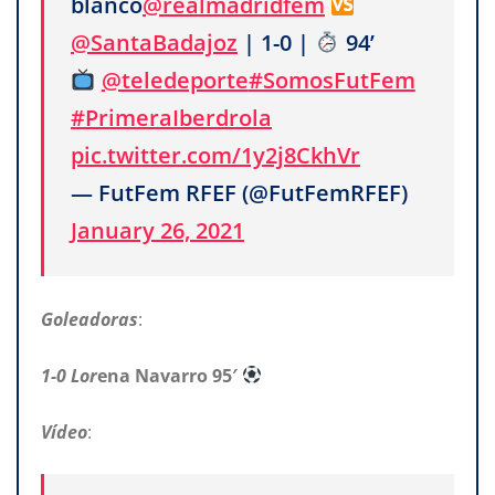
blanco
@realmadridfem
@SantaBadajoz
| 1-0 |
94’
@teledeporte
#SomosFutFem
#PrimeraIberdrola
pic.twitter.com/1y2j8CkhVr
— FutFem RFEF (@FutFemRFEF)
January 26, 2021
Goleadoras
:
1-0 Lor
ena Navarro 95′
Vídeo
: