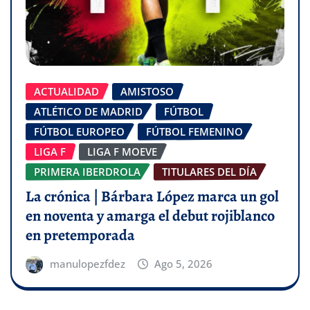
ACTUALIDAD
AMISTOSO
ATLÉTICO DE MADRID
FÚTBOL
FÚTBOL EUROPEO
FÚTBOL FEMENINO
LIGA F
LIGA F MOEVE
PRIMERA IBERDROLA
TITULARES DEL DÍA
La crónica | Bárbara López marca un gol
en noventa y amarga el debut rojiblanco
en pretemporada
manulopezfdez
Ago 5, 2026