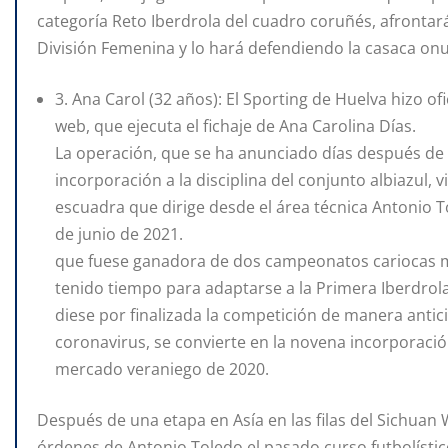
categoría Reto Iberdrola del cuadro coruñés, afrontar
División Femenina y lo hará defendiendo la casaca on
3. Ana Carol (32 años): El Sporting de Huelva hizo o
web, que ejecuta el fichaje de Ana Carolina Días.
La operación, que se ha anunciado días después de
incorporación a la disciplina del conjunto albiazul, v
escuadra que dirige desde el área técnica Antonio 
de junio de 2021.
que fuese ganadora de dos campeonatos cariocas mil
tenido tiempo para adaptarse a la Primera Iberdrol
diese por finalizada la competición de manera anti
coronavirus, se convierte en la novena incorporaci
mercado veraniego de 2020.
Después de una etapa en Asía en las filas del Sichuan 
órdenes de Antonio Toledo el pasado curso futbolístic