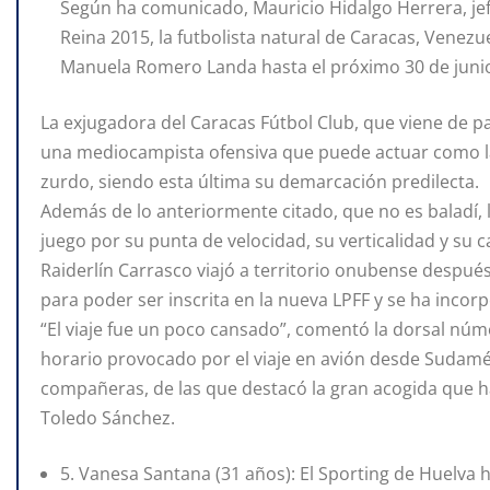
Según ha comunicado, Mauricio Hidalgo Herrera, jef
Reina 2015, la futbolista natural de Caracas, Venez
Manuela Romero Landa hasta el próximo 30 de junio
La exjugadora del Caracas Fútbol Club, que viene de p
una mediocampista ofensiva que puede actuar como la
zurdo, siendo esta última su demarcación predilecta.
Además de lo anteriormente citado, que no es baladí, l
juego por su punta de velocidad, su verticalidad y su
Raiderlín Carrasco viajó a territorio onubense despué
para poder ser inscrita en la nueva LPFF y se ha incorp
“El viaje fue un poco cansado”, comentó la dorsal núm
horario provocado por el viaje en avión desde Sudamé
compañeras, de las que destacó la gran acogida que ha
Toledo Sánchez.
5. Vanesa Santana (31 años): El Sporting de Huelva h