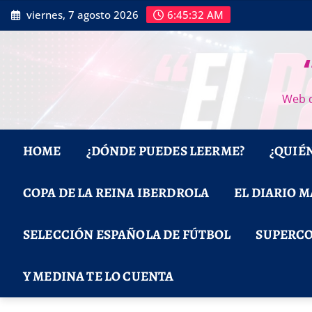
Saltar
viernes, 7 agosto 2026
6:45:33 AM
al
contenido
Web d
HOME
¿DÓNDE PUEDES LEERME?
¿QUIÉ
COPA DE LA REINA IBERDROLA
EL DIARIO 
SELECCIÓN ESPAÑOLA DE FÚTBOL
SUPERCO
Y MEDINA TE LO CUENTA