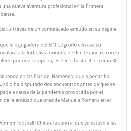
á una nueva aventura profesional en la Primera
ubense.
ficial, a través de un comunicado emitido en su página
 que la exjugadora del EDF Logroño cerrase su
inculará a la futbolista oriunda de Río de Janeiro con la
Toledo por una campaña, es decir, hasta el próximo 30
itando en las filas del Flamengo, que a penas ha
a, sólo ha disputado dos encuentros antes de que se
cipada a causa de la pandemia provocada por el
ón de la entidad que preside Manuela Romero en el
Women Football (China), la central que ya estuvo a las
o, es una central muy fuerte y rápida que tuvo su