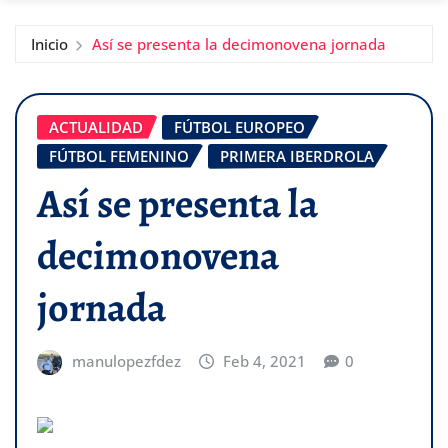
Inicio
Así se presenta la decimonovena jornada
ACTUALIDAD
FÚTBOL EUROPEO
FÚTBOL FEMENINO
PRIMERA IBERDROLA
Así se presenta la
decimonovena
jornada
manulopezfdez
Feb 4, 2021
0