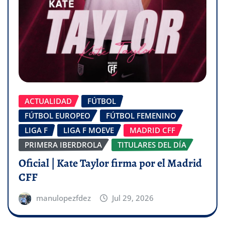
ACTUALIDAD
FÚTBOL
FÚTBOL EUROPEO
FÚTBOL FEMENINO
LIGA F
LIGA F MOEVE
MADRID CFF
PRIMERA IBERDROLA
TITULARES DEL DÍA
Oficial | Kate Taylor firma por el Madrid
CFF
manulopezfdez
Jul 29, 2026