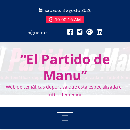
Saltar
sábado, 8 agosto 2026
al
contenido
10:00:18 AM
Síguenos
“El Partido de
Manu”
Web de temáticas deportiva que está especializada en
fútbol femenino