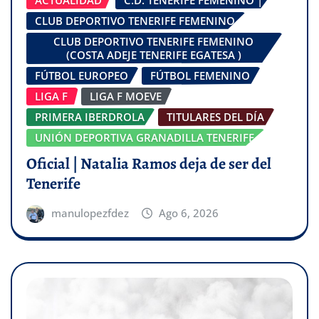
ACTUALIDAD
C.D. TENERIFE FEMENINO |
CLUB DEPORTIVO TENERIFE FEMENINO
CLUB DEPORTIVO TENERIFE FEMENINO
(COSTA ADEJE TENERIFE EGATESA )
FÚTBOL EUROPEO
FÚTBOL FEMENINO
LIGA F
LIGA F MOEVE
PRIMERA IBERDROLA
TITULARES DEL DÍA
UNIÓN DEPORTIVA GRANADILLA TENERIFE
Oficial | Natalia Ramos deja de ser del
Tenerife
manulopezfdez
Ago 6, 2026