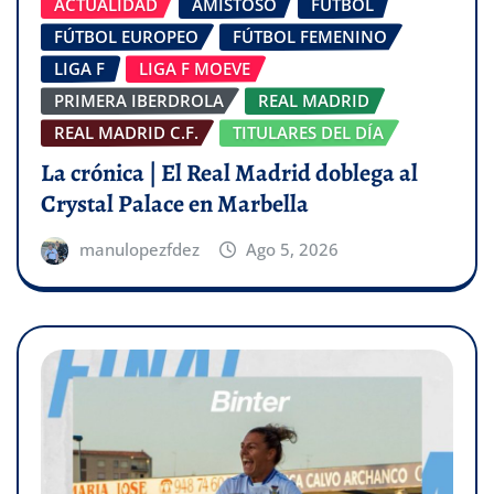
ACTUALIDAD
AMISTOSO
FÚTBOL
FÚTBOL EUROPEO
FÚTBOL FEMENINO
LIGA F
LIGA F MOEVE
PRIMERA IBERDROLA
REAL MADRID
REAL MADRID C.F.
TITULARES DEL DÍA
La crónica | El Real Madrid doblega al
Crystal Palace en Marbella
manulopezfdez
Ago 5, 2026