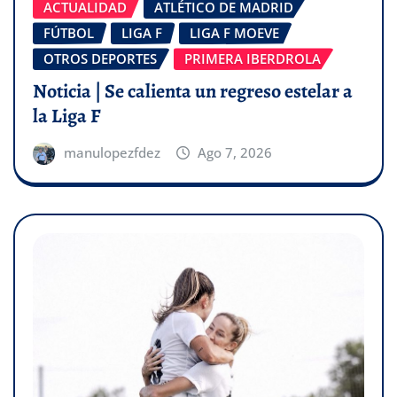
ACTUALIDAD
ATLÉTICO DE MADRID
FÚTBOL
LIGA F
LIGA F MOEVE
OTROS DEPORTES
PRIMERA IBERDROLA
Noticia | Se calienta un regreso estelar a
la Liga F
manulopezfdez
Ago 7, 2026