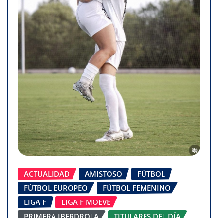
ACTUALIDAD
AMISTOSO
FÚTBOL
FÚTBOL EUROPEO
FÚTBOL FEMENINO
LIGA F
LIGA F MOEVE
PRIMERA IBERDROLA
TITULARES DEL DÍA