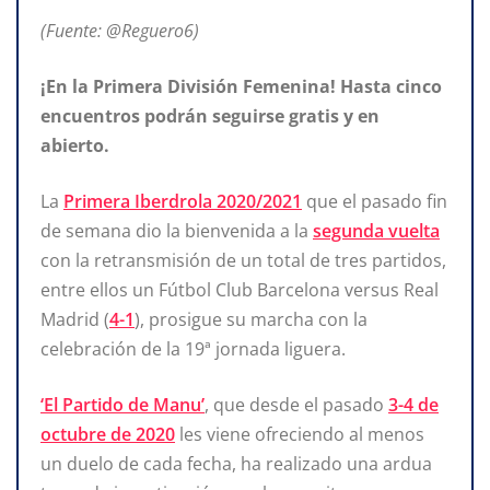
(Fuente: @Reguero6)
¡En la Primera División Femenina! Hasta cinco
encuentros podrán seguirse gratis y en
abierto.
La
Primera Iberdrola 2020/2021
que el pasado fin
de semana
dio la bienvenida a la
segunda vuelta
con la retransmisión de un total de tres partidos,
entre ellos un Fútbol Club Barcelona versus Real
Madrid (
4-1
), prosigue su marcha con la
celebración de la 19ª jornada liguera.
‘El Partido de Manu’
, que desde el pasado
3-4 de
octubre de 2020
les viene ofreciendo al menos
un duelo de cada fecha, ha realizado una ardua