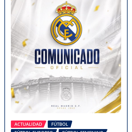
ACTUALIDAD
FÚTBOL