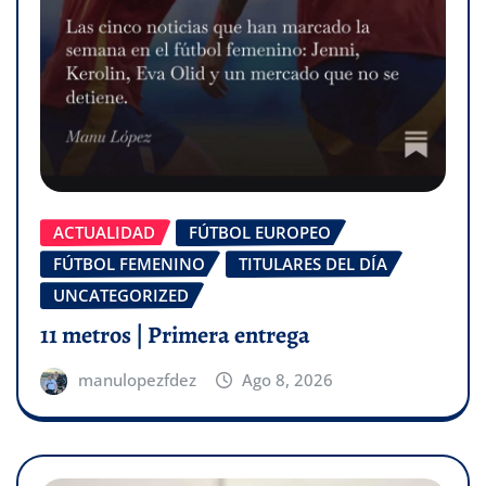
ACTUALIDAD
FÚTBOL EUROPEO
FÚTBOL FEMENINO
TITULARES DEL DÍA
UNCATEGORIZED
11 metros | Primera entrega
manulopezfdez
Ago 8, 2026