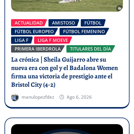
ACTUALIDAD
AMISTOSO
FÚTBOL
FÚTBOL EUROPEO
FÚTBOL FEMENINO
LIGA F
LIGA F MOEVE
PRIMERA IBERDROLA
TITULARES DEL DÍA
La crónica | Sheila Guijarro abre su
nueva era con gol y el Badalona Women
firma una victoria de prestigio ante el
Bristol City (4-2)
manulopezfdez
Ago 6, 2026