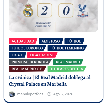
ACTUALIDAD
AMISTOSO
FÚTBOL
FÚTBOL EUROPEO
FÚTBOL FEMENINO
LIGA F
LIGA F MOEVE
PRIMERA IBERDROLA
REAL MADRID
REAL MADRID C.F.
TITULARES DEL DÍA
La crónica | El Real Madrid doblega al
Crystal Palace en Marbella
manulopezfdez
Ago 5, 2026