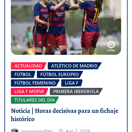
ACTUALIDAD
ATLÉTICO DE MADRID
FÚTBOL
FÚTBOL EUROPEO
FÚTBOL FEMENINO
LIGA F
LIGA F MOEVE
PRIMERA IBERDROLA
TITULARES DEL DÍA
Noticia | Horas decisivas para un fichaje
histórico
manulopezfdez
Ago 7, 2026