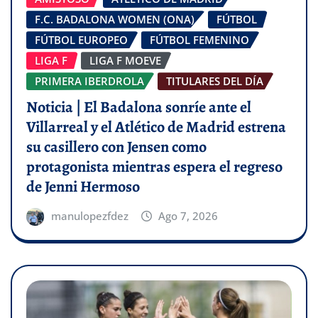
F.C. BADALONA WOMEN (ONA)
FÚTBOL
FÚTBOL EUROPEO
FÚTBOL FEMENINO
LIGA F
LIGA F MOEVE
PRIMERA IBERDROLA
TITULARES DEL DÍA
Noticia | El Badalona sonríe ante el
Villarreal y el Atlético de Madrid estrena
su casillero con Jensen como
protagonista mientras espera el regreso
de Jenni Hermoso
manulopezfdez
Ago 7, 2026