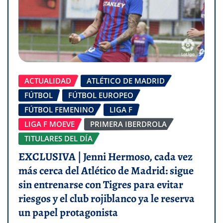
ACTUALIDAD
ATLÉTICO DE MADRID
FÚTBOL
FÚTBOL EUROPEO
FÚTBOL FEMENINO
LIGA F
LIGA F MOEVE
PRIMERA IBERDROLA
TITULARES DEL DÍA
EXCLUSIVA | Jenni Hermoso, cada vez
más cerca del Atlético de Madrid: sigue
sin entrenarse con Tigres para evitar
riesgos y el club rojiblanco ya le reserva
un papel protagonista