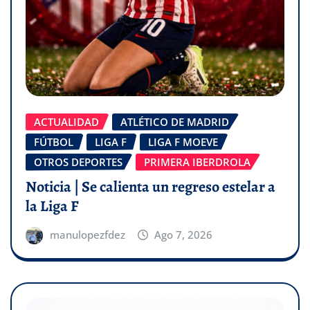
ACTUALIDAD
ATLÉTICO DE MADRID
FÚTBOL
LIGA F
LIGA F MOEVE
OTROS DEPORTES
PRIMERA IBERDROLA
Noticia | Se calienta un regreso estelar a
la Liga F
manulopezfdez
Ago 7, 2026