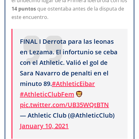
el undécimo lugar de la Primera Iberdrola con los
14 puntos
que ostentaba antes de la disputa de
este encuentro.
FINAL I Derrota para las leonas
en Lezama. El infortunio se ceba
con el Athletic. Valió el gol de
Sara Navarro de penalti en el
minuto 89.
#AthleticEibar
#AthleticClubFem
pic.twitter.com/UB35WQtBTN
— Athletic Club (@AthleticClub)
January 10, 2021