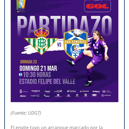
(Fuente: UDGT)
El envite
tuvo un
arranque marcado por la