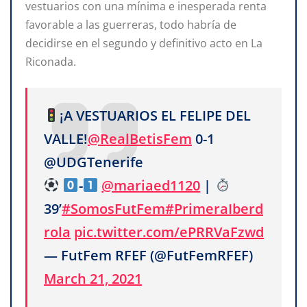
vestuarios con una mínima e inesperada renta
favorable a las guerreras, todo habría de
decidirse en el segundo y definitivo acto en La
Riconada.
¡A VESTUARIOS EL FELIPE DEL
VALLE!
@RealBetisFem
0-1
@UDGTenerife
-
@mariaed1120
|
39’
#SomosFutFem
#PrimeraIberd
rola
pic.twitter.com/ePRRVaFzwd
— FutFem RFEF (@FutFemRFEF)
March 21, 2021