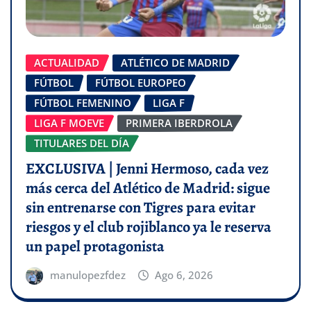
ACTUALIDAD
ATLÉTICO DE MADRID
FÚTBOL
FÚTBOL EUROPEO
FÚTBOL FEMENINO
LIGA F
LIGA F MOEVE
PRIMERA IBERDROLA
TITULARES DEL DÍA
EXCLUSIVA | Jenni Hermoso, cada vez
más cerca del Atlético de Madrid: sigue
sin entrenarse con Tigres para evitar
riesgos y el club rojiblanco ya le reserva
un papel protagonista
manulopezfdez
Ago 6, 2026