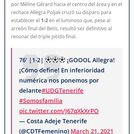
por Méline Gérard hacia el centro del área y en el
rechace Allegra Poljak cruzó su disparo para
establecer el
1-2
en el luminoso que, pese al
arreón final del Betis, resultó ser definitivo al
resonar del triple pitido final.
76' |1-2|
¡GOOOL Allegra!
¡Cómo define! En inferioridad
numérica nos ponemos por
delante
#UDGTenerife
#Somosfamilia
pic.twitter.com/J67qXkXrPO
— Costa Adeje Tenerife
(@CDTFemenino)
March 21, 2021