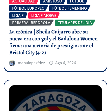
ACTUALIDAD
AMISTOSO
FÚTBOL
FÚTBOL EUROPEO
FÚTBOL FEMENINO
LIGA F
LIGA F MOEVE
PRIMERA IBERDROLA
TITULARES DEL DÍA
La crónica | Sheila Guijarro abre su
nueva era con gol y el Badalona Women
firma una victoria de prestigio ante el
Bristol City (4-2)
manulopezfdez
Ago 6, 2026