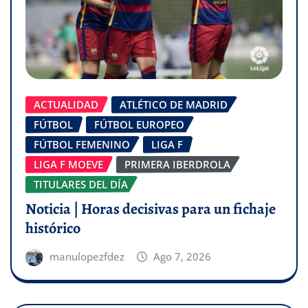
ACTUALIDAD
ATLÉTICO DE MADRID
FÚTBOL
FÚTBOL EUROPEO
FÚTBOL FEMENINO
LIGA F
LIGA F MOEVE
PRIMERA IBERDROLA
TITULARES DEL DÍA
Noticia | Horas decisivas para un fichaje
histórico
manulopezfdez
Ago 7, 2026