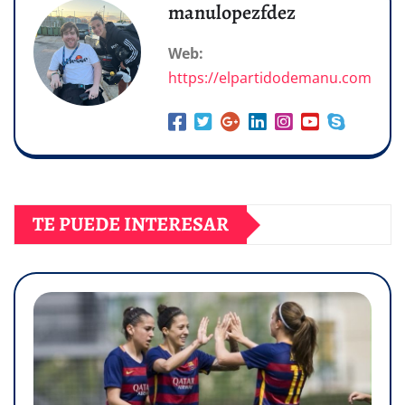
manulopezfdez
Web:
https://elpartidodemanu.com
TE PUEDE INTERESAR