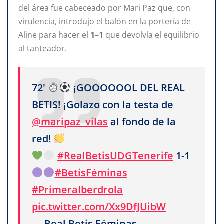
del área fue cabeceado por Mari Paz que, con
virulencia, introdujo el balón en la portería de
Aline para hacer el
1
–
1
que devolvía el equilibrio
al tanteador.
72'
¡GOOOOOOL DEL REAL
BETIS! ¡Golazo con la testa de
@maripaz_vilas
al fondo de la
red!
#RealBetisUDGTenerife
1-1
#BetisFéminas
#PrimeraIberdrola
pic.twitter.com/Xx9DfJUibW
— Real Betis Féminas