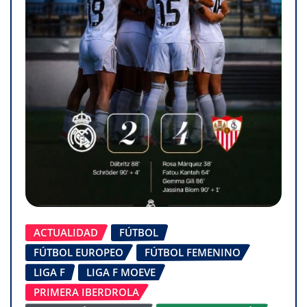
ACTUALIDAD
FÚTBOL
FÚTBOL EUROPEO
FÚTBOL FEMENINO
LIGA F
LIGA F MOEVE
PRIMERA IBERDROLA