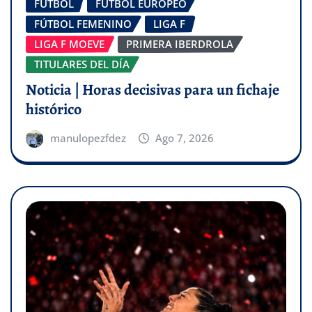
FÚTBOL
FÚTBOL EUROPEO
FÚTBOL FEMENINO
LIGA F
LIGA F MOEVE
PRIMERA IBERDROLA
TITULARES DEL DÍA
Noticia | Horas decisivas para un fichaje
histórico
manulopezfdez
Ago 7, 2026