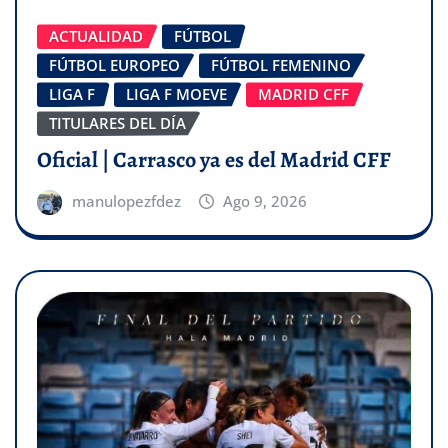
ACTUALIDAD
FÚTBOL
FÚTBOL EUROPEO
FÚTBOL FEMENINO
LIGA F
LIGA F MOEVE
MADRID CFF
TITULARES DEL DÍA
Oficial | Carrasco ya es del Madrid CFF
manulopezfdez
Ago 9, 2026