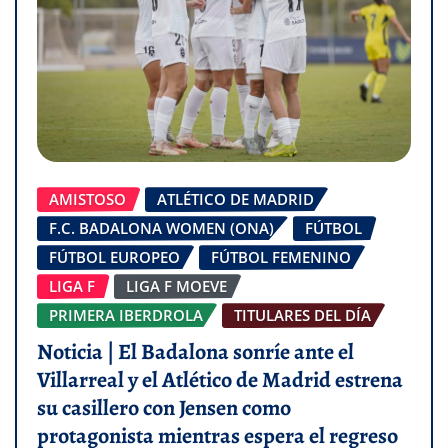
AMISTOSO
ATLÉTICO DE MADRID
F.C. BADALONA WOMEN (ONA)
FÚTBOL
FÚTBOL EUROPEO
FÚTBOL FEMENINO
LIGA F
LIGA F MOEVE
PRIMERA IBERDROLA
TITULARES DEL DÍA
Noticia | El Badalona sonríe ante el
Villarreal y el Atlético de Madrid estrena
su casillero con Jensen como
protagonista mientras espera el regreso