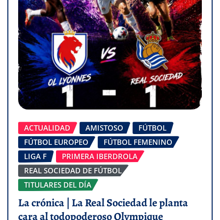
ACTUALIDAD
AMISTOSO
FÚTBOL
FÚTBOL EUROPEO
FÚTBOL FEMENINO
LIGA F
PRIMERA IBERDROLA
REAL SOCIEDAD DE FÚTBOL
TITULARES DEL DÍA
La crónica | La Real Sociedad le planta
cara al todopoderoso Olympique