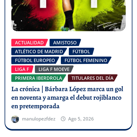
ACTUALIDAD
AMISTOSO
ATLÉTICO DE MADRID
FÚTBOL
FÚTBOL EUROPEO
FÚTBOL FEMENINO
LIGA F
LIGA F MOEVE
PRIMERA IBERDROLA
TITULARES DEL DÍA
La crónica | Bárbara López marca un gol
en noventa y amarga el debut rojiblanco
en pretemporada
manulopezfdez
Ago 5, 2026