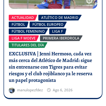
ACTUALIDAD
ATLÉTICO DE MADRID
FÚTBOL
FÚTBOL EUROPEO
FÚTBOL FEMENINO
LIGA F
LIGA F MOEVE
PRIMERA IBERDROLA
TITULARES DEL DÍA
EXCLUSIVA | Jenni Hermoso, cada vez
más cerca del Atlético de Madrid: sigue
sin entrenarse con Tigres para evitar
riesgos y el club rojiblanco ya le reserva
un papel protagonista
manulopezfdez
Ago 6, 2026