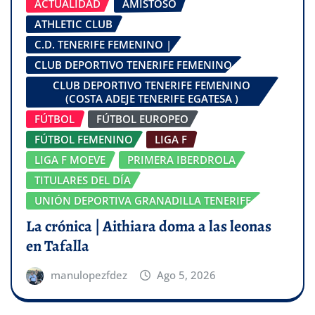
ACTUALIDAD
AMISTOSO
ATHLETIC CLUB
C.D. TENERIFE FEMENINO |
CLUB DEPORTIVO TENERIFE FEMENINO
CLUB DEPORTIVO TENERIFE FEMENINO
(COSTA ADEJE TENERIFE EGATESA )
FÚTBOL
FÚTBOL EUROPEO
FÚTBOL FEMENINO
LIGA F
LIGA F MOEVE
PRIMERA IBERDROLA
TITULARES DEL DÍA
UNIÓN DEPORTIVA GRANADILLA TENERIFE
La crónica | Aithiara doma a las leonas
en Tafalla
manulopezfdez
Ago 5, 2026