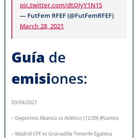
pic.twitter.com/dtQJyY1N1S
— FutFem RFEF (@FutFemRFEF)
March 28, 2021
Guía
de
emisi
ones:
03/04/2021
– Deportivo Abanca vs Atlético (12:00) #Vamos
– Madrid CFF vs Granadilla Tenerife Egatesa