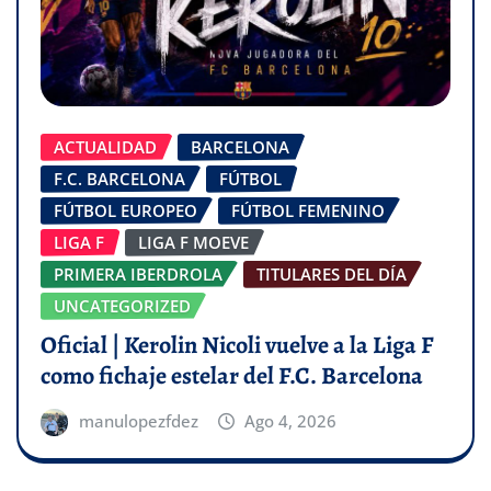
ACTUALIDAD
BARCELONA
F.C. BARCELONA
FÚTBOL
FÚTBOL EUROPEO
FÚTBOL FEMENINO
LIGA F
LIGA F MOEVE
PRIMERA IBERDROLA
TITULARES DEL DÍA
UNCATEGORIZED
Oficial | Kerolin Nicoli vuelve a la Liga F
como fichaje estelar del F.C. Barcelona
manulopezfdez
Ago 4, 2026