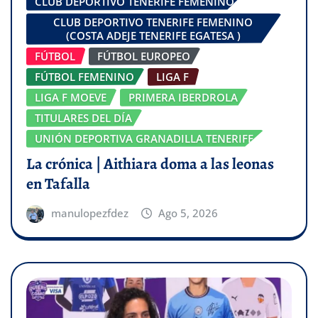
CLUB DEPORTIVO TENERIFE FEMENINO
CLUB DEPORTIVO TENERIFE FEMENINO
(COSTA ADEJE TENERIFE EGATESA )
FÚTBOL
FÚTBOL EUROPEO
FÚTBOL FEMENINO
LIGA F
LIGA F MOEVE
PRIMERA IBERDROLA
TITULARES DEL DÍA
UNIÓN DEPORTIVA GRANADILLA TENERIFE
La crónica | Aithiara doma a las leonas
en Tafalla
manulopezfdez
Ago 5, 2026