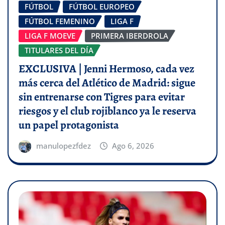
FÚTBOL
FÚTBOL EUROPEO
FÚTBOL FEMENINO
LIGA F
LIGA F MOEVE
PRIMERA IBERDROLA
TITULARES DEL DÍA
EXCLUSIVA | Jenni Hermoso, cada vez
más cerca del Atlético de Madrid: sigue
sin entrenarse con Tigres para evitar
riesgos y el club rojiblanco ya le reserva
un papel protagonista
manulopezfdez
Ago 6, 2026