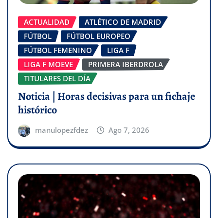
ACTUALIDAD
ATLÉTICO DE MADRID
FÚTBOL
FÚTBOL EUROPEO
FÚTBOL FEMENINO
LIGA F
LIGA F MOEVE
PRIMERA IBERDROLA
TITULARES DEL DÍA
Noticia | Horas decisivas para un fichaje
histórico
manulopezfdez
Ago 7, 2026