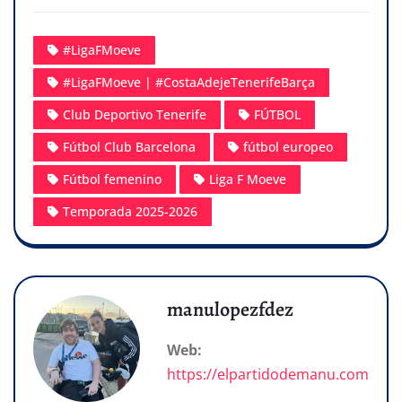
#LigaFMoeve
#LigaFMoeve | #CostaAdejeTenerifeBarça
Club Deportivo Tenerife
FÚTBOL
Fútbol Club Barcelona
fútbol europeo
Fútbol femenino
Liga F Moeve
Temporada 2025-2026
manulopezfdez
Web:
https://elpartidodemanu.com