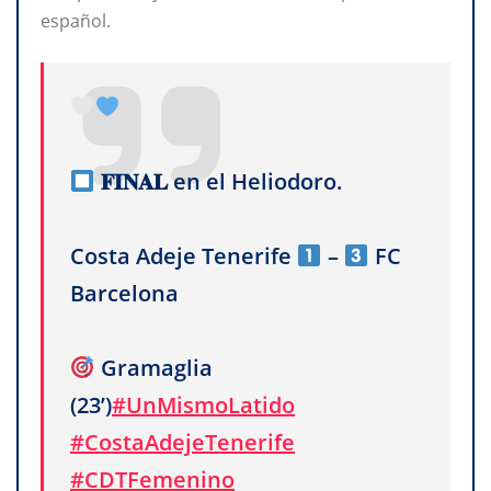
español.
𝐅𝐈𝐍𝐀𝐋 en el Heliodoro.
Costa Adeje Tenerife
–
FC
Barcelona
Gramaglia
(23’)
#UnMismoLatido
#CostaAdejeTenerife
#CDTFemenino