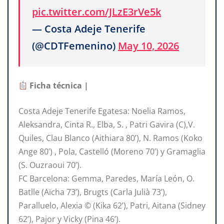
pic.twitter.com/JLzE3rVe5k
— Costa Adeje Tenerife
(@CDTFemenino)
May 10, 2026
Ficha técnica |
Costa Adeje Tenerife Egatesa: Noelia Ramos,
Aleksandra, Cinta R., Elba, S. , Patri Gavira (C),V.
Quiles, Clau Blanco (Aithiara 80’), N. Ramos (Koko
Ange 80’) , Pola, Castelló (Moreno 70’) y Gramaglia
(S. Ouzraoui 70’).
FC Barcelona: Gemma, Paredes, María León, O.
Batlle (Aïcha 73’), Brugts (Carla Julià 73’),
Paralluelo, Alexia © (Kika 62’), Patri, Aitana (Sidney
62’), Pajor y Vicky (Pina 46’).