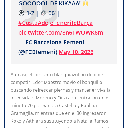
GOOOOOL DE KIKAAA!
1-2 |
66’ |
#CostaAdejeTenerifeBarça
pic.twitter.com/8n6TWQWK6m
— FC Barcelona Femení
(@FCBfemeni)
May 10, 2026
Aun así, el conjunto blanquiazul no dejó de
competir. Eder Maestre movió el banquillo
buscando refrescar piernas y mantener viva la
intensidad. Moreno y Ouzraoui entraron en el
minuto 70 por Sandra Castelló y Paulina
Gramaglia, mientras que en el 80 ingresaron
Koko y Aithiara sustituyendo a Natalia Ramos,