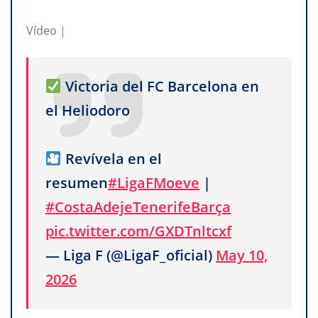
Vídeo |
Victoria del FC Barcelona en
el Heliodoro
Revívela en el
resumen
#LigaFMoeve
|
#CostaAdejeTenerifeBarça
pic.twitter.com/GXDTnltcxf
— Liga F (@LigaF_oficial)
May 10,
2026