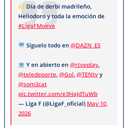
Día de derbi madrileño,
Heliodoro y toda la emoción de
#LigaFMoeve
Síguelo todo en
@DAZN_ES
Y en abierto en
@rtveplay
,
@teledeporte
,
@Gol
,
@TENtv
y
@som3cat
pic.twitter.com/e3HaJdTuWb
— Liga F (@LigaF_oficial)
May 10,
2026