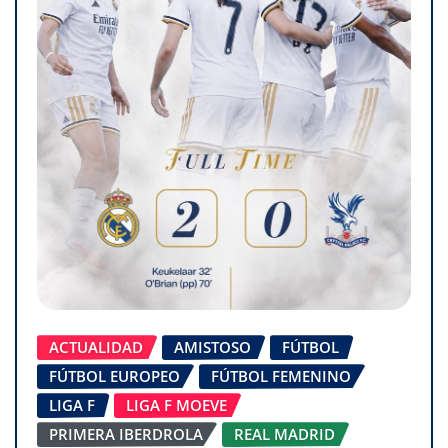
ACTUALIDAD
AMISTOSO
FÚTBOL
FÚTBOL EUROPEO
FÚTBOL FEMENINO
LIGA F
LIGA F MOEVE
PRIMERA IBERDROLA
REAL MADRID