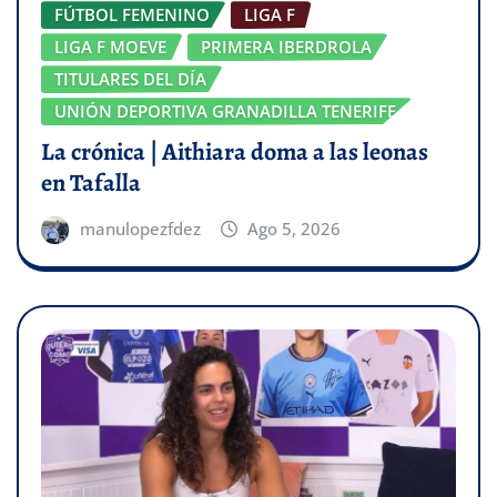
FÚTBOL FEMENINO
LIGA F
LIGA F MOEVE
PRIMERA IBERDROLA
TITULARES DEL DÍA
UNIÓN DEPORTIVA GRANADILLA TENERIFE
La crónica | Aithiara doma a las leonas
en Tafalla
manulopezfdez
Ago 5, 2026