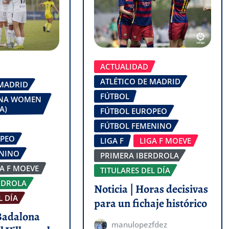
ACTUALIDAD
ATLÉTICO DE MADRID
 MADRID
FÚTBOL
ONA WOMEN
A)
FÚTBOL EUROPEO
FÚTBOL FEMENINO
OPEO
LIGA F
LIGA F MOEVE
ENINO
PRIMERA IBERDROLA
GA F MOEVE
TITULARES DEL DÍA
RDROLA
Noticia | Horas decisivas
L DÍA
para un fichaje histórico
 Badalona
manulopezfdez