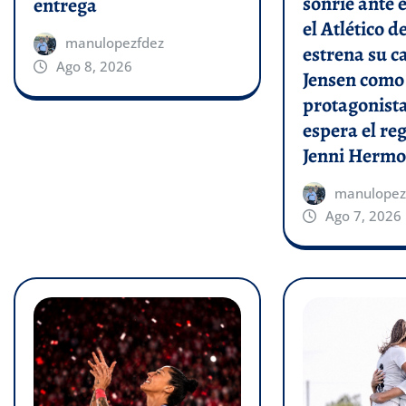
sonríe ante e
entrega
el Atlético 
manulopezfdez
estrena su c
Ago 8, 2026
Jensen como
protagonist
espera el re
Jenni Hermo
manulopez
Ago 7, 2026