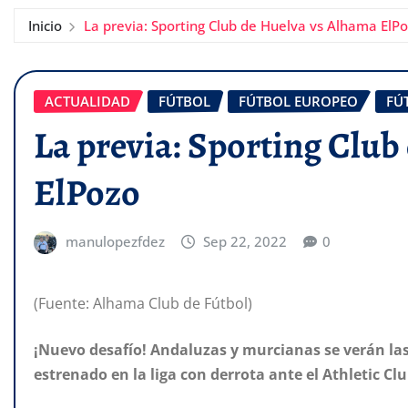
Inicio
La previa: Sporting Club de Huelva vs Alhama ElP
ACTUALIDAD
FÚTBOL
FÚTBOL EUROPEO
FÚ
La previa: Sporting Club
ElPozo
manulopezfdez
Sep 22, 2022
0
(Fuente: Alhama Club de Fútbol)
¡Nuevo desafío! Andaluzas y murcianas se verán las
estrenado en la liga con derrota ante el Athletic Cl