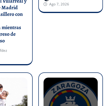
l Villarreal y
Ago 7, 2026
de Madrid
asillero con
a mientras
greso de
so
fdez