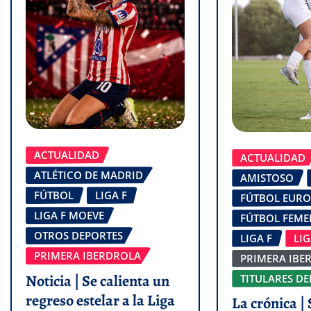
ACTUALIDAD
ACTUALIDAD
ATLÉTICO DE MADRID
AMISTOSO
FÚTBOL
LIGA F
FÚTBOL EUR
LIGA F MOEVE
FÚTBOL FEM
OTROS DEPORTES
LIGA F
LI
PRIMERA IBERDROLA
PRIMERA IBE
Noticia | Se calienta un
TITULARES DE
regreso estelar a la Liga
La crónica | 