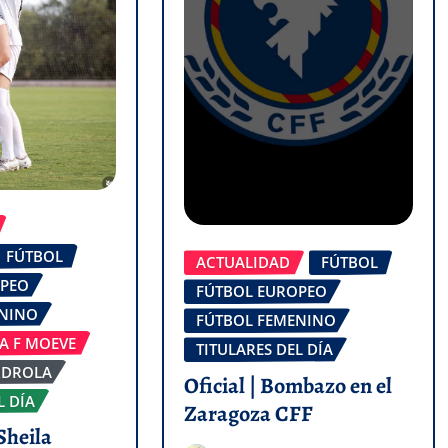
FÚTBOL
ACTUALIDAD
FÚTBOL
OPEO
FÚTBOL EUROPEO
ENINO
FÚTBOL FEMENINO
GA F MOEVE
TITULARES DEL DÍA
RDROLA
Oficial | Bombazo en el
L DÍA
Zaragoza CFF
Sheila