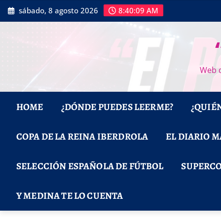
Saltar
sábado, 8 agosto 2026
8:40:10 AM
al
contenido
Web d
HOME
¿DÓNDE PUEDES LEERME?
¿QUIÉ
COPA DE LA REINA IBERDROLA
EL DIARIO 
SELECCIÓN ESPAÑOLA DE FÚTBOL
SUPERCO
Y MEDINA TE LO CUENTA