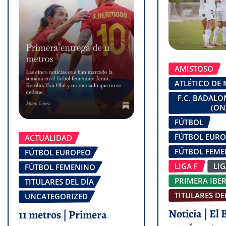
AMISTOSO
ATLÉTICO DE
F.C. BADAL
(ON
FÚTBOL
FÚTBOL EUR
ACTUALIDAD
FÚTBOL FEM
FÚTBOL EUROPEO
LIGA F
LI
FÚTBOL FEMENINO
PRIMERA IBE
TITULARES DEL DÍA
TITULARES DE
UNCATEGORIZED
Noticia | El
11 metros | Primera