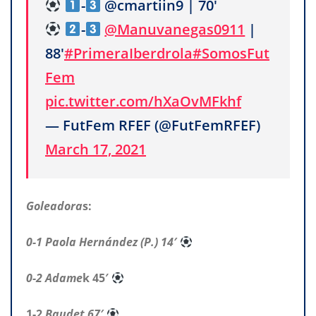
-
@cmartiin9 | 70'
-
@Manuvanegas0911
|
88'
#PrimeraIberdrola
#SomosFut
Fem
pic.twitter.com/hXaOvMFkhf
— FutFem RFEF (@FutFemRFEF)
March 17, 2021
Goleadora
s:
0-1 Paola Hernández (P.) 14′
0-2 Adame
k 45′
1-2
Baudet 67′