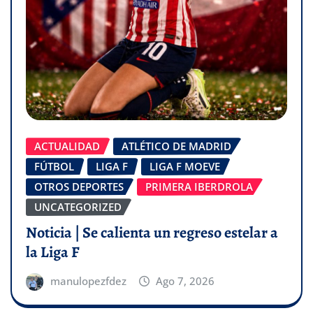
ACTUALIDAD
ATLÉTICO DE MADRID
FÚTBOL
LIGA F
LIGA F MOEVE
OTROS DEPORTES
PRIMERA IBERDROLA
UNCATEGORIZED
Noticia | Se calienta un regreso estelar a
la Liga F
manulopezfdez
Ago 7, 2026