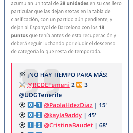
acumulan un total de
38 unidades
en su casillero
particular que las dejan sextas en la tabla de
clasificación, con un partido aún pendiente, y
dejan al Espanyol de Barcelona con los
18
puntos
que tenía antes de esta recuperación y
deberá seguir luchando por eludir el descenso
de categoría lo que resta de temporada.
¡NO HAY TIEMPO PARA MÁS!
@RCDEFemeni
2
3
@UDGTenerife
-
@PaolaHdezDiaz
| 15'
-
@kayla9addy
| 45'
-
@CristinaBaudet
| 68'