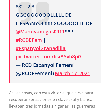
88' | 2-3 |
GGGOOOOOOLLLLL DE
L'ESPANYOL!!!!! GOOOOOLLL DE
@Manuvanegas0911
!!!!!!
#RCDEFem
|
#EspanyolGranadilla
pic.twitter.com/bsiAYvb8pG
— RCD Espanyol Femení
(@RCDEFemeni)
March 17, 2021
Así las cosas, con esta victoria, que sirve para
recuperar sensaciones en clave azul y blanca,
llevaban tres jornadas sin ganar, las guerreras