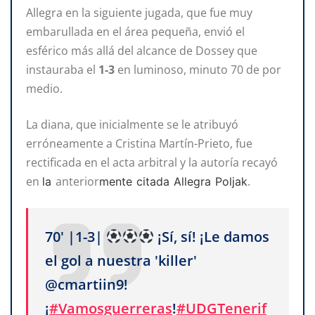
Allegra en la siguiente jugada, que fue muy
embarullada en el área pequeña, envió el
esférico más allá del alcance de Dossey que
instauraba el
1-3
en luminoso, minuto 70 de por
medio.
La diana, que inicialmente se le atribuyó
erróneamente a Cristina Martín-Prieto, fue
rectificada en el acta arbitral y la autoría recayó
en
anterior
.
la
mente citada Allegra Poljak
70' |1-3|
¡Sí, sí! ¡Le damos
el gol a nuestra 'killer'
@cmartiin9!
¡
#Vamosguerreras
!
#UDGTenerif