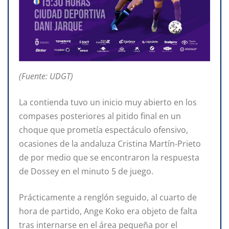
(Fuente: UDGT)
La contienda tuvo un inicio muy abierto en los
compases posteriores al pitido final en un
choque que prometía espectáculo ofensivo,
ocasiones de la andaluza Cristina Martín-Prieto
de por medio que se encontraron la respuesta
de Dossey en el minuto 5 de juego.
Prácticamente a renglón seguido, al cuarto de
hora de partido, Ange Koko era objeto de falta
tras internarse en el área pequeña por el