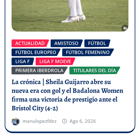
ACTUALIDAD
AMISTOSO
FÚTBOL
FÚTBOL EUROPEO
FÚTBOL FEMENINO
LIGA F
LIGA F MOEVE
PRIMERA IBERDROLA
TITULARES DEL DÍA
La crónica | Sheila Guijarro abre su
nueva era con gol y el Badalona Women
firma una victoria de prestigio ante el
Bristol City (4-2)
manulopezfdez
Ago 6, 2026