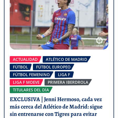
ACTUALIDAD
ATLÉTICO DE MADRID
FÚTBOL
FÚTBOL EUROPEO
FÚTBOL FEMENINO
LIGA F
LIGA F MOEVE
PRIMERA IBERDROLA
TITULARES DEL DÍA
EXCLUSIVA | Jenni Hermoso, cada vez
más cerca del Atlético de Madrid: sigue
sin entrenarse con Tigres para evitar