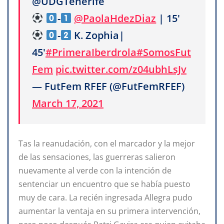
@UDGTenerife
-
@PaolaHdezDiaz
| 15'
-
K. Zophia|
45'
#PrimeraIberdrola
#SomosFut
Fem
pic.twitter.com/z04ubhLsJv
— FutFem RFEF (@FutFemRFEF)
March 17, 2021
Tas la reanudación, con el marcador y la mejor
de las sensaciones, las guerreras salieron
nuevamente al verde con la intención de
sentenciar un encuentro que se había puesto
muy de cara. La recién ingresada Allegra pudo
aumentar la ventaja en su primera intervención,