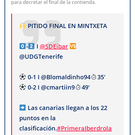
para decretar el final de la contienda.
PITIDO FINAL EN MINTXETA
-
I
@SDEibar
@UDGTenerife
0-1 I @Blomaldinho94
35'
0-2 I @cmartiin9
49'
Las canarias llegan a los 22
puntos en la
clasificación.
#PrimeraIberdrola