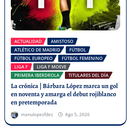
ACTUALIDAD
AMISTOSO
ATLÉTICO DE MADRID
FÚTBOL
FÚTBOL EUROPEO
FÚTBOL FEMENINO
LIGA F
LIGA F MOEVE
PRIMERA IBERDROLA
TITULARES DEL DÍA
La crónica | Bárbara López marca un gol
en noventa y amarga el debut rojiblanco
en pretemporada
manulopezfdez
Ago 5, 2026