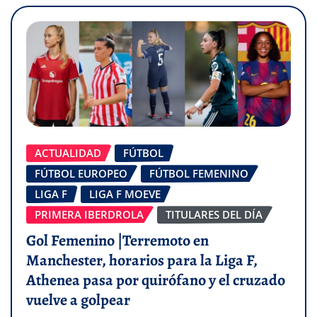
ACTUALIDAD
FÚTBOL
FÚTBOL EUROPEO
FÚTBOL FEMENINO
LIGA F
LIGA F MOEVE
PRIMERA IBERDROLA
TITULARES DEL DÍA
Gol Femenino |Terremoto en
Manchester, horarios para la Liga F,
Athenea pasa por quirófano y el cruzado
vuelve a golpear