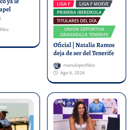
co ya le
LIGA F
LIGA F MOEVE
apel
PRIMERA IBERDROLA
a
TITULARES DEL DÍA
UNIÓN DEPORTIVA
fdez
GRANADILLA TENERIFE
Oficial | Natalia Ramos
deja de ser del Tenerife
manulopezfdez
Ago 6, 2026