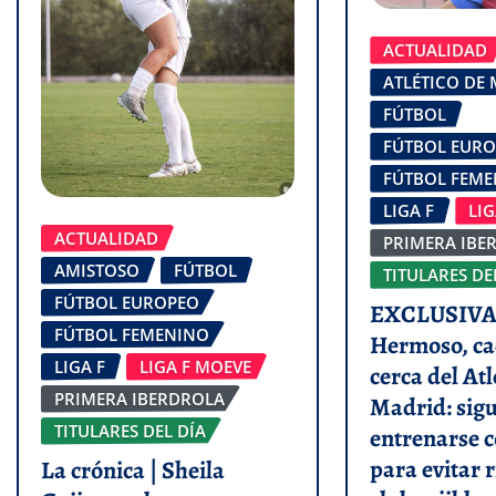
ACTUALIDAD
ATLÉTICO DE
FÚTBOL
FÚTBOL EUR
FÚTBOL FEM
LIGA F
LI
ACTUALIDAD
PRIMERA IBE
AMISTOSO
FÚTBOL
TITULARES DE
FÚTBOL EUROPEO
EXCLUSIVA 
FÚTBOL FEMENINO
Hermoso, ca
LIGA F
LIGA F MOEVE
cerca del Atl
PRIMERA IBERDROLA
Madrid: sigu
TITULARES DEL DÍA
entrenarse c
para evitar r
La crónica | Sheila