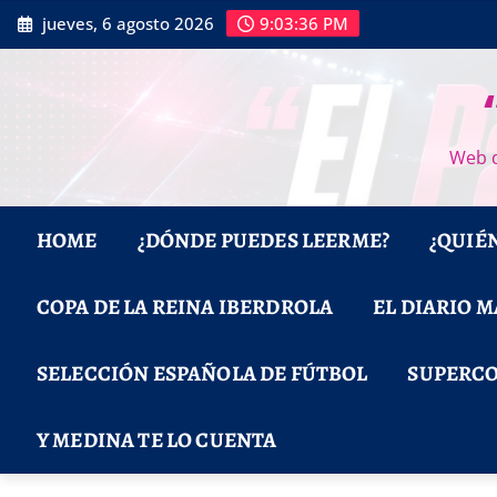
Saltar
jueves, 6 agosto 2026
9:03:37 PM
al
contenido
Web d
HOME
¿DÓNDE PUEDES LEERME?
¿QUIÉ
COPA DE LA REINA IBERDROLA
EL DIARIO 
SELECCIÓN ESPAÑOLA DE FÚTBOL
SUPERCO
Y MEDINA TE LO CUENTA