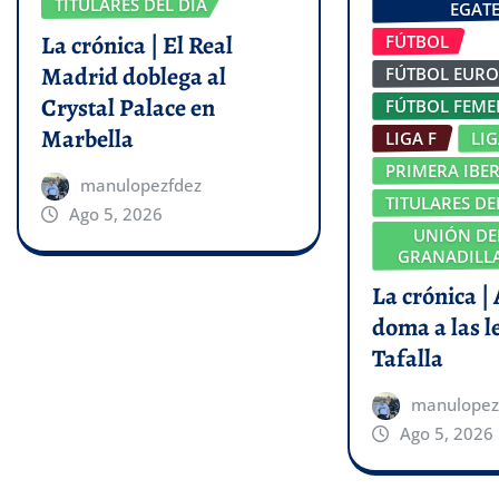
TITULARES DEL DÍA
EGATE
La crónica | El Real
FÚTBOL
Madrid doblega al
FÚTBOL EUR
Crystal Palace en
FÚTBOL FEM
Marbella
LIGA F
LI
PRIMERA IBE
manulopezfdez
TITULARES DE
Ago 5, 2026
UNIÓN DE
GRANADILLA
La crónica |
doma a las l
Tafalla
manulopez
Ago 5, 2026