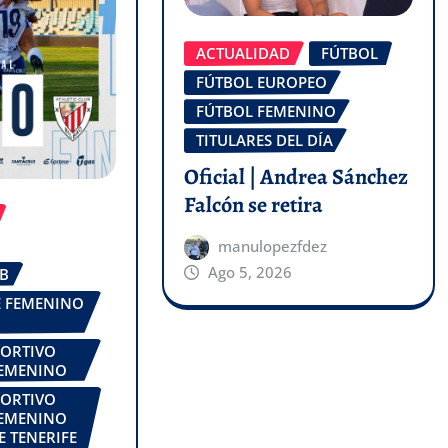
ACTUALIDAD
FÚTBOL
FÚTBOL EUROPEO
FÚTBOL FEMENINO
TITULARES DEL DÍA
Oficial | Andrea Sánchez
Falcón se retira
manulopezfdez
Ago 5, 2026
UB
FE FEMENINO
PORTIVO
FEMENINO
PORTIVO
FEMENINO
E TENERIFE