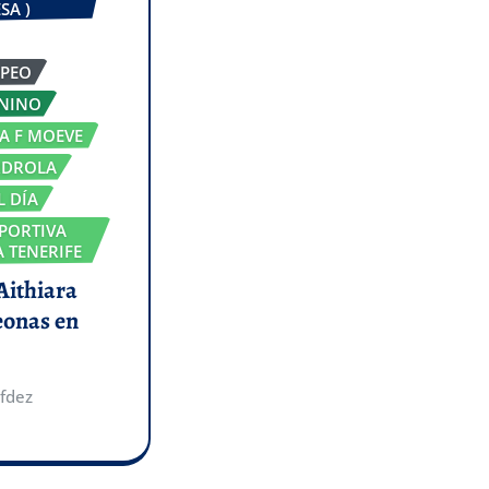
SA )
OPEO
ENINO
GA F MOEVE
RDROLA
L DÍA
PORTIVA
 TENERIFE
 Aithiara
eonas en
fdez