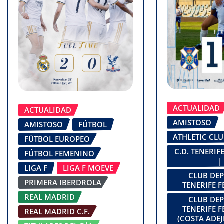
ACTUALIDAD
ACTUALIDAD
AMISTOSO
AMISTOSO
FÚTBOL
ATHLETIC CL
FÚTBOL EUROPEO
C.D. TENERI
FÚTBOL FEMENINO
|
LIGA F
LIGA F MOEVE
CLUB DE
PRIMERA IBERDROLA
TENERIFE 
REAL MADRID
CLUB DE
TENERIFE 
REAL MADRID C.F.
(COSTA ADEJ