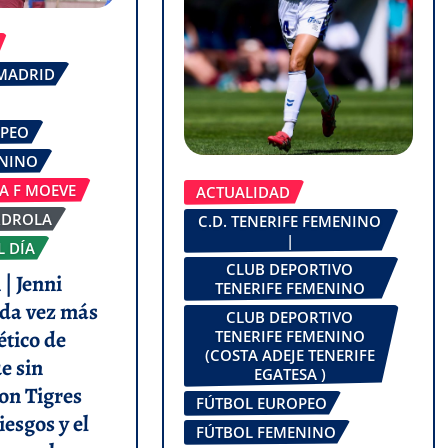
 MADRID
OPEO
ENINO
GA F MOEVE
ACTUALIDAD
RDROLA
C.D. TENERIFE FEMENINO
|
L DÍA
CLUB DEPORTIVO
| Jenni
TENERIFE FEMENINO
da vez más
CLUB DEPORTIVO
ético de
TENERIFE FEMENINO
(COSTA ADEJE TENERIFE
e sin
EGATESA )
on Tigres
FÚTBOL EUROPEO
iesgos y el
FÚTBOL FEMENINO