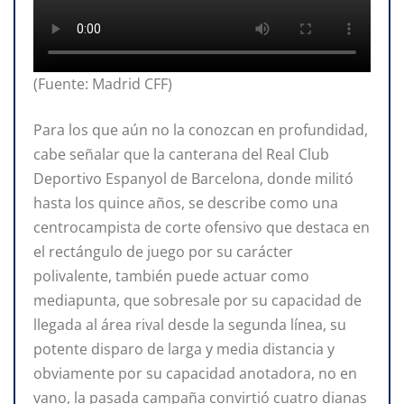
(Fuente: Madrid CFF)
Para los que aún no la conozcan en profundidad,
cabe señalar que la canterana del Real Club
Deportivo Espanyol de Barcelona, donde militó
hasta los quince años, se describe como una
centrocampista de corte ofensivo que destaca en
el rectángulo de juego por su carácter
polivalente, también puede actuar como
mediapunta, que sobresale por su capacidad de
llegada al área rival desde la segunda línea, su
potente disparo de larga y media distancia y
obviamente por su capacidad anotadora, no en
vano, la pasada campaña convirtió cuatro dianas