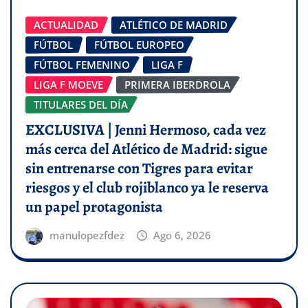
ACTUALIDAD
ATLÉTICO DE MADRID
FÚTBOL
FÚTBOL EUROPEO
FÚTBOL FEMENINO
LIGA F
LIGA F MOEVE
PRIMERA IBERDROLA
TITULARES DEL DÍA
EXCLUSIVA | Jenni Hermoso, cada vez
más cerca del Atlético de Madrid: sigue
sin entrenarse con Tigres para evitar
riesgos y el club rojiblanco ya le reserva
un papel protagonista
manulopezfdez
Ago 6, 2026