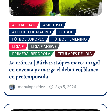
ACTUALIDAD
AMISTOSO
ATLÉTICO DE MADRID
FÚTBOL
FÚTBOL EUROPEO
FÚTBOL FEMENINO
LIGA F
LIGA F MOEVE
PRIMERA IBERDROLA
TITULARES DEL DÍA
La crónica | Bárbara López marca un gol
en noventa y amarga el debut rojiblanco
en pretemporada
manulopezfdez
Ago 5, 2026