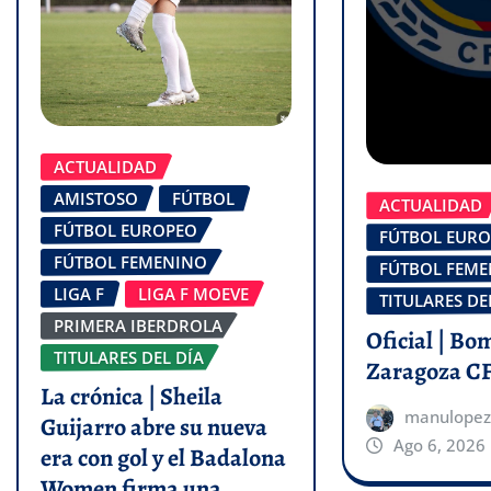
ACTUALIDAD
AMISTOSO
FÚTBOL
ACTUALIDAD
FÚTBOL EUROPEO
FÚTBOL EUR
FÚTBOL FEMENINO
FÚTBOL FEM
LIGA F
LIGA F MOEVE
TITULARES DE
PRIMERA IBERDROLA
Oficial | Bo
TITULARES DEL DÍA
Zaragoza C
La crónica | Sheila
manulopez
Guijarro abre su nueva
Ago 6, 2026
era con gol y el Badalona
Women firma una