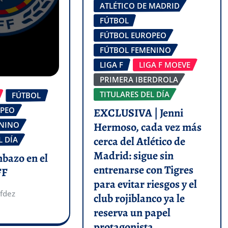
ATLÉTICO DE MADRID
FÚTBOL
FÚTBOL EUROPEO
FÚTBOL FEMENINO
LIGA F
LIGA F MOEVE
PRIMERA IBERDROLA
TITULARES DEL DÍA
FÚTBOL
OPEO
EXCLUSIVA | Jenni
Hermoso, cada vez más
ENINO
cerca del Atlético de
L DÍA
Madrid: sigue sin
mbazo en el
entrenarse con Tigres
FF
para evitar riesgos y el
fdez
club rojiblanco ya le
reserva un papel
protagonista