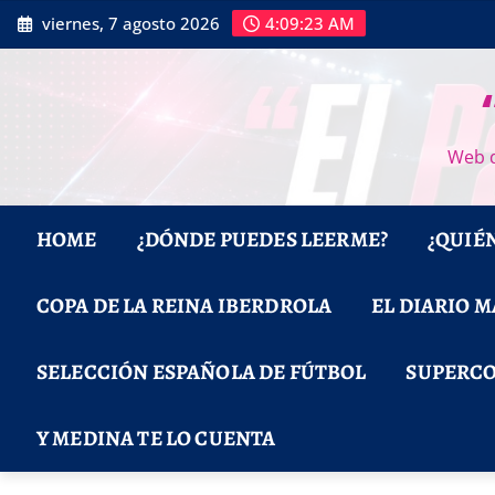
Saltar
viernes, 7 agosto 2026
4:09:24 AM
al
contenido
Web d
HOME
¿DÓNDE PUEDES LEERME?
¿QUIÉ
COPA DE LA REINA IBERDROLA
EL DIARIO 
SELECCIÓN ESPAÑOLA DE FÚTBOL
SUPERCO
Y MEDINA TE LO CUENTA