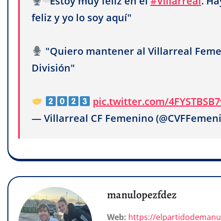
"Estoy muy feliz en el
#Villarreal
. H
feliz y yo lo soy aquí"
"Quiero mantener al Villarreal Fem
División"
pic.twitter.com/4FYSTBSB
— Villarreal CF Femenino (@CVFFemen
manulopezfdez
Web:
https://elpartidodeman