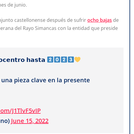
mes de junio.
njunto castellonense después de sufrir
ocho bajas
de
erana del Rayo Simancas con la entidad que preside
𝗼𝗰𝗲𝗻𝘁𝗿𝗼 𝗵𝗮𝘀𝘁𝗮
una pieza clave en la presente
.com/J1TlvF5vIP
ino)
June 15, 2022