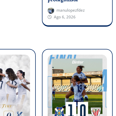
manulopezfdez
Ago 6, 2026