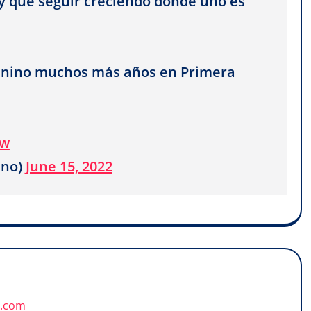
ay que seguir creciendo donde uno es
enino muchos más años en Primera
7w
ino)
June 15, 2022
u.com