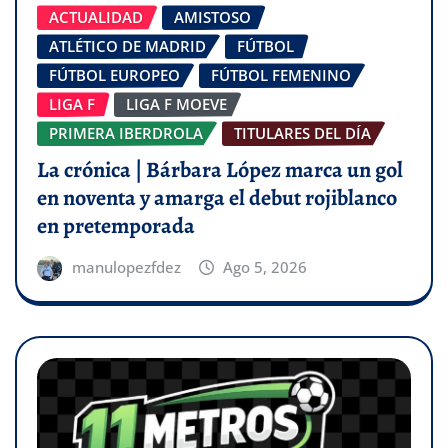
ACTUALIDAD
AMISTOSO
ATLÉTICO DE MADRID
FÚTBOL
FÚTBOL EUROPEO
FÚTBOL FEMENINO
LIGA F
LIGA F MOEVE
PRIMERA IBERDROLA
TITULARES DEL DÍA
La crónica | Bárbara López marca un gol
en noventa y amarga el debut rojiblanco
en pretemporada
manulopezfdez
Ago 5, 2026