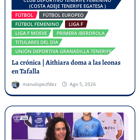
(COSTA ADEJE TENERIFE EGATESA )
FÚTBOL
FÚTBOL EUROPEO
FÚTBOL FEMENINO
LIGA F
LIGA F MOEVE
PRIMERA IBERDROLA
TITULARES DEL DÍA
UNIÓN DEPORTIVA GRANADILLA TENERIFE
La crónica | Aithiara doma a las leonas
en Tafalla
manulopezfdez
Ago 5, 2026