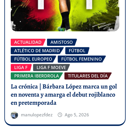
ACTUALIDAD
AMISTOSO
ATLÉTICO DE MADRID
FÚTBOL
FÚTBOL EUROPEO
FÚTBOL FEMENINO
LIGA F
LIGA F MOEVE
PRIMERA IBERDROLA
TITULARES DEL DÍA
La crónica | Bárbara López marca un gol
en noventa y amarga el debut rojiblanco
en pretemporada
manulopezfdez
Ago 5, 2026