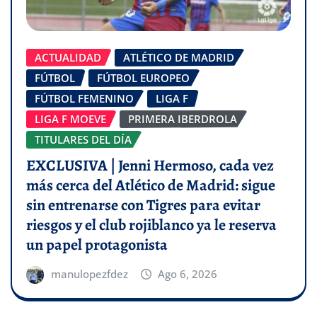
ACTUALIDAD
ATLÉTICO DE MADRID
FÚTBOL
FÚTBOL EUROPEO
FÚTBOL FEMENINO
LIGA F
LIGA F MOEVE
PRIMERA IBERDROLA
TITULARES DEL DÍA
EXCLUSIVA | Jenni Hermoso, cada vez
más cerca del Atlético de Madrid: sigue
sin entrenarse con Tigres para evitar
riesgos y el club rojiblanco ya le reserva
un papel protagonista
manulopezfdez
Ago 6, 2026