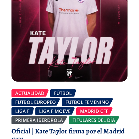
ACTUALIDAD
FÚTBOL
FÚTBOL EUROPEO
FÚTBOL FEMENINO
LIGA F
LIGA F MOEVE
MADRID CFF
PRIMERA IBERDROLA
TITULARES DEL DÍA
Oficial | Kate Taylor firma por el Madrid