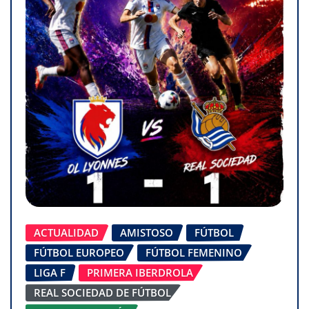
ACTUALIDAD
AMISTOSO
FÚTBOL
FÚTBOL EUROPEO
FÚTBOL FEMENINO
LIGA F
PRIMERA IBERDROLA
REAL SOCIEDAD DE FÚTBOL