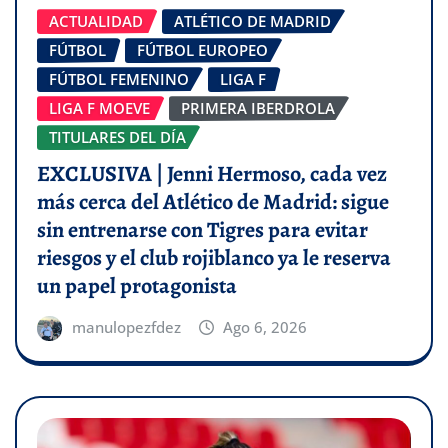
ACTUALIDAD
ATLÉTICO DE MADRID
FÚTBOL
FÚTBOL EUROPEO
FÚTBOL FEMENINO
LIGA F
LIGA F MOEVE
PRIMERA IBERDROLA
TITULARES DEL DÍA
EXCLUSIVA | Jenni Hermoso, cada vez
más cerca del Atlético de Madrid: sigue
sin entrenarse con Tigres para evitar
riesgos y el club rojiblanco ya le reserva
un papel protagonista
manulopezfdez
Ago 6, 2026