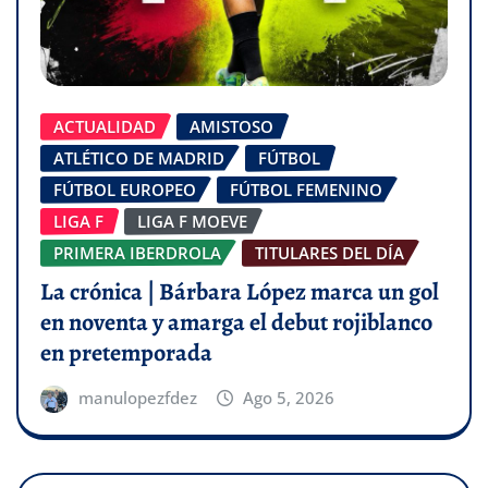
ACTUALIDAD
AMISTOSO
ATLÉTICO DE MADRID
FÚTBOL
FÚTBOL EUROPEO
FÚTBOL FEMENINO
LIGA F
LIGA F MOEVE
PRIMERA IBERDROLA
TITULARES DEL DÍA
La crónica | Bárbara López marca un gol
en noventa y amarga el debut rojiblanco
en pretemporada
manulopezfdez
Ago 5, 2026