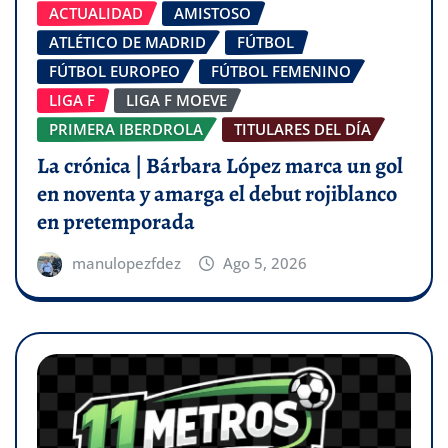
ACTUALIDAD
AMISTOSO
ATLÉTICO DE MADRID
FÚTBOL
FÚTBOL EUROPEO
FÚTBOL FEMENINO
LIGA F
LIGA F MOEVE
PRIMERA IBERDROLA
TITULARES DEL DÍA
La crónica | Bárbara López marca un gol
en noventa y amarga el debut rojiblanco
en pretemporada
manulopezfdez
Ago 5, 2026