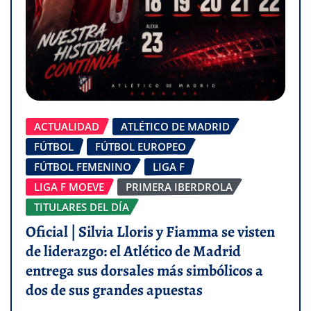
ACTUALIDAD
ATLÉTICO DE MADRID
FÚTBOL
FÚTBOL EUROPEO
FÚTBOL FEMENINO
LIGA F
LIGA F MOEVE
PRIMERA IBERDROLA
TITULARES DEL DÍA
Oficial | Silvia Lloris y Fiamma se visten
de liderazgo: el Atlético de Madrid
entrega sus dorsales más simbólicos a
dos de sus grandes apuestas