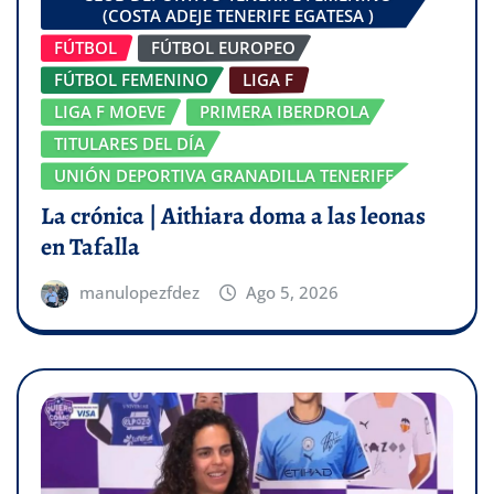
(COSTA ADEJE TENERIFE EGATESA )
FÚTBOL
FÚTBOL EUROPEO
FÚTBOL FEMENINO
LIGA F
LIGA F MOEVE
PRIMERA IBERDROLA
TITULARES DEL DÍA
UNIÓN DEPORTIVA GRANADILLA TENERIFE
La crónica | Aithiara doma a las leonas
en Tafalla
manulopezfdez
Ago 5, 2026