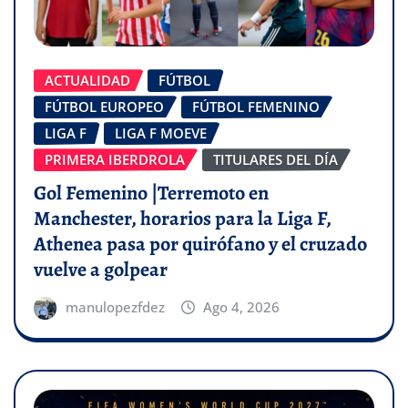
ACTUALIDAD
FÚTBOL
FÚTBOL EUROPEO
FÚTBOL FEMENINO
LIGA F
LIGA F MOEVE
PRIMERA IBERDROLA
TITULARES DEL DÍA
Gol Femenino |Terremoto en
Manchester, horarios para la Liga F,
Athenea pasa por quirófano y el cruzado
vuelve a golpear
manulopezfdez
Ago 4, 2026