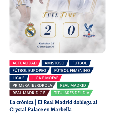
ACTUALIDAD
AMISTOSO
FÚTBOL
FÚTBOL EUROPEO
FÚTBOL FEMENINO
LIGA F
LIGA F MOEVE
PRIMERA IBERDROLA
REAL MADRID
REAL MADRID C.F.
TITULARES DEL DÍA
La crónica | El Real Madrid doblega al
Crystal Palace en Marbella