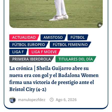
ACTUALIDAD
AMISTOSO
FÚTBOL
FÚTBOL EUROPEO
FÚTBOL FEMENINO
LIGA F
LIGA F MOEVE
PRIMERA IBERDROLA
TITULARES DEL DÍA
La crónica | Sheila Guijarro abre su
nueva era con gol y el Badalona Women
firma una victoria de prestigio ante el
Bristol City (4-2)
manulopezfdez
Ago 6, 2026