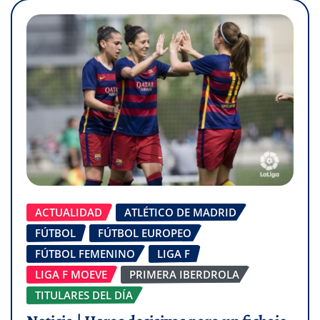
ACTUALIDAD
ATLÉTICO DE MADRID
FÚTBOL
FÚTBOL EUROPEO
FÚTBOL FEMENINO
LIGA F
LIGA F MOEVE
PRIMERA IBERDROLA
TITULARES DEL DÍA