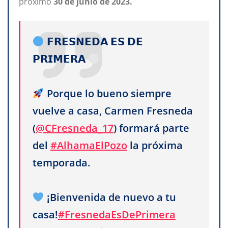
próximo
30
de junio
de
2023.
𝗙𝗥𝗘𝗦𝗡𝗘𝗗𝗔 𝗘𝗦 𝗗𝗘
𝗣𝗥𝗜𝗠𝗘𝗥𝗔
Porque lo bueno siempre
vuelve a casa, Carmen Fresneda
(
@CFresneda_17
) formará parte
del
#AlhamaElPozo
la próxima
temporada.
¡Bienvenida de nuevo a tu
casa!
#FresnedaEsDePrimera