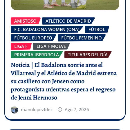
AMISTOSO
ATLÉTICO DE MADRID
F.C. BADALONA WOMEN (ONA)
FÚTBOL
FÚTBOL EUROPEO
FÚTBOL FEMENINO
LIGA F
LIGA F MOEVE
PRIMERA IBERDROLA
TITULARES DEL DÍA
Noticia | El Badalona sonríe ante el
Villarreal y el Atlético de Madrid estrena
su casillero con Jensen como
protagonista mientras espera el regreso
de Jenni Hermoso
manulopezfdez
Ago 7, 2026