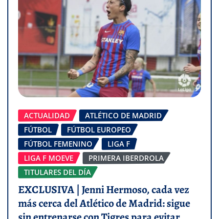
ACTUALIDAD
ATLÉTICO DE MADRID
FÚTBOL
FÚTBOL EUROPEO
FÚTBOL FEMENINO
LIGA F
LIGA F MOEVE
PRIMERA IBERDROLA
TITULARES DEL DÍA
EXCLUSIVA | Jenni Hermoso, cada vez
más cerca del Atlético de Madrid: sigue
sin entrenarse con Tigres para evitar