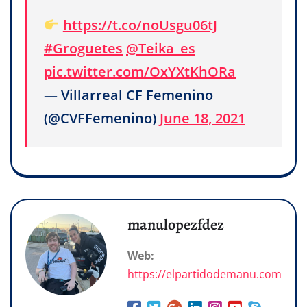
https://t.co/noUsgu06tJ
#Groguetes
@Teika_es
pic.twitter.com/OxYXtKhORa
— Villarreal CF Femenino
(@CVFFemenino)
June 18, 2021
manulopezfdez
Web:
https://elpartidodemanu.com