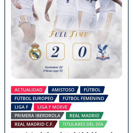
ACTUALIDAD
AMISTOSO
FÚTBOL
FÚTBOL EUROPEO
FÚTBOL FEMENINO
LIGA F
LIGA F MOEVE
PRIMERA IBERDROLA
REAL MADRID
REAL MADRID C.F.
TITULARES DEL DÍA