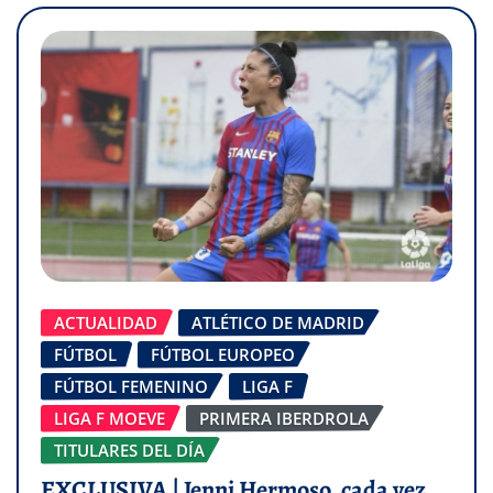
ACTUALIDAD
ATLÉTICO DE MADRID
FÚTBOL
FÚTBOL EUROPEO
FÚTBOL FEMENINO
LIGA F
LIGA F MOEVE
PRIMERA IBERDROLA
TITULARES DEL DÍA
EXCLUSIVA | Jenni Hermoso, cada vez