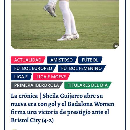
ACTUALIDAD
AMISTOSO
FÚTBOL
FÚTBOL EUROPEO
FÚTBOL FEMENINO
LIGA F
LIGA F MOEVE
PRIMERA IBERDROLA
TITULARES DEL DÍA
La crónica | Sheila Guijarro abre su
nueva era con gol y el Badalona Women
firma una victoria de prestigio ante el
Bristol City (4-2)