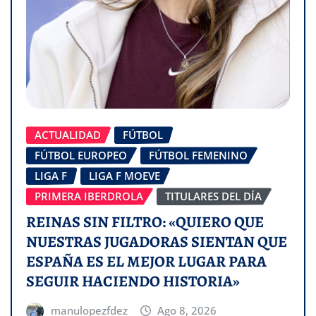
ACTUALIDAD
FÚTBOL
FÚTBOL EUROPEO
FÚTBOL FEMENINO
LIGA F
LIGA F MOEVE
PRIMERA IBERDROLA
TITULARES DEL DÍA
REINAS SIN FILTRO: «QUIERO QUE
NUESTRAS JUGADORAS SIENTAN QUE
ESPAÑA ES EL MEJOR LUGAR PARA
SEGUIR HACIENDO HISTORIA»
manulopezfdez
Ago 8, 2026