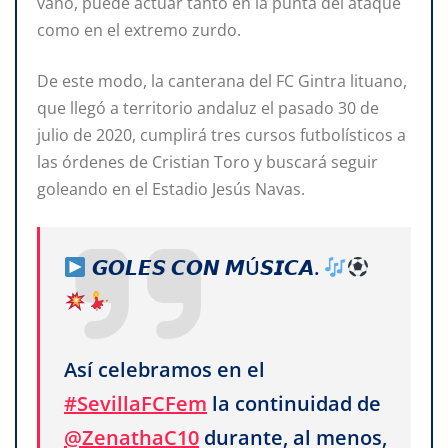
vano, puede actuar tanto en la punta del ataque
como en el extremo zurdo.
De este modo, la canterana del FC
Gintra lituano,
que llegó a territorio andaluz el pasado 30 de
julio de 2020, cumplirá tres cursos futbolísticos a
las órdenes de Cristian Toro y buscará seguir
goleando en el Estadio Jesús Navas.
𝙂𝙊𝙇𝙀𝙎 𝘾𝙊𝙉 𝙈Ú𝙎𝙄𝘾𝘼.
Así celebramos en el
#SevillaFCFem
la continuidad de
@ZenathaC10
durante, al menos,