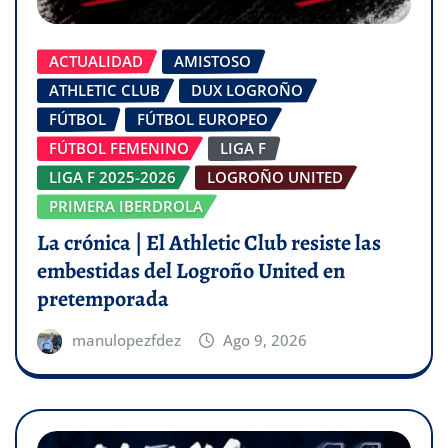
ACTUALIDAD
AMISTOSO
ATHLETIC CLUB
DUX LOGROÑO
FÚTBOL
FÚTBOL EUROPEO
FÚTBOL FEMENINO
LIGA F
LIGA F 2025-2026
LOGROÑO UNITED
PRIMERA IBERDROLA
La crónica | El Athletic Club resiste las
embestidas del Logroño United en
pretemporada
manulopezfdez
Ago 9, 2026