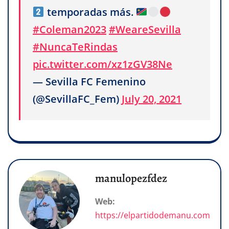
temporadas más.
#Coleman2023
#WeareSevilla
#NuncaTeRindas
pic.twitter.com/xz1zGV38Ne
— Sevilla FC Femenino
(@SevillaFC_Fem)
July 20, 2021
manulopezfdez
Web:
https://elpartidodemanu.com