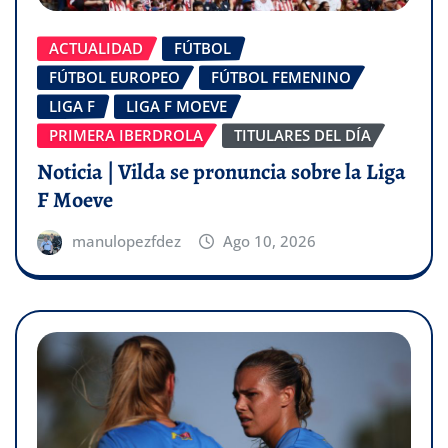
ACTUALIDAD
FÚTBOL
FÚTBOL EUROPEO
FÚTBOL FEMENINO
LIGA F
LIGA F MOEVE
PRIMERA IBERDROLA
TITULARES DEL DÍA
Noticia | Vilda se pronuncia sobre la Liga
F Moeve
manulopezfdez
Ago 10, 2026