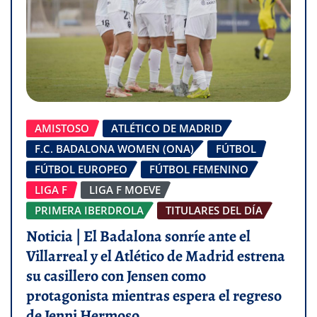
AMISTOSO
ATLÉTICO DE MADRID
F.C. BADALONA WOMEN (ONA)
FÚTBOL
FÚTBOL EUROPEO
FÚTBOL FEMENINO
LIGA F
LIGA F MOEVE
PRIMERA IBERDROLA
TITULARES DEL DÍA
Noticia | El Badalona sonríe ante el
Villarreal y el Atlético de Madrid estrena
su casillero con Jensen como
protagonista mientras espera el regreso
de Jenni Hermoso