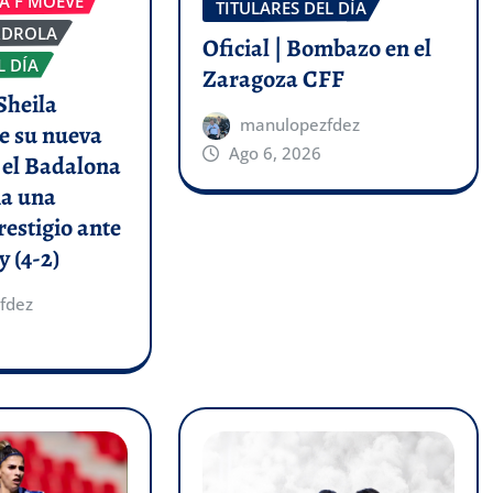
GA F MOEVE
TITULARES DEL DÍA
RDROLA
Oficial | Bombazo en el
L DÍA
Zaragoza CFF
Sheila
manulopezfdez
e su nueva
Ago 6, 2026
y el Badalona
a una
restigio ante
y (4-2)
fdez