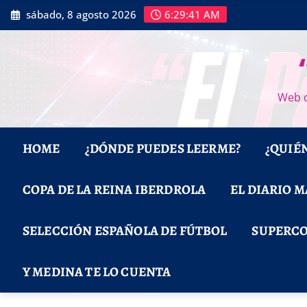
Saltar
sábado, 8 agosto 2026
6:29:43 AM
al
contenido
Web d
HOME
¿DÓNDE PUEDES LEERME?
¿QUIÉ
COPA DE LA REINA IBERDROLA
EL DIARIO 
SELECCIÓN ESPAÑOLA DE FÚTBOL
SUPERCO
Y MEDINA TE LO CUENTA