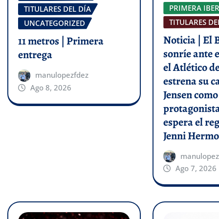
PRIMERA IBE
TITULARES DEL DÍA
TITULARES DE
UNCATEGORIZED
Noticia | El
11 metros | Primera
sonríe ante e
entrega
el Atlético 
manulopezfdez
estrena su c
Ago 8, 2026
Jensen como
protagonist
espera el re
Jenni Hermo
manulopez
Ago 7, 2026