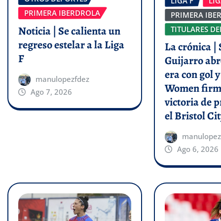
LIGA F
LI
PRIMERA IBERDROLA
PRIMERA IBE
Noticia | Se calienta un
TITULARES DE
regreso estelar a la Liga
La crónica | 
F
Guijarro abr
era con gol 
manulopezfdez
Women firm
Ago 7, 2026
victoria de p
el Bristol Cit
manulopez
Ago 6, 2026