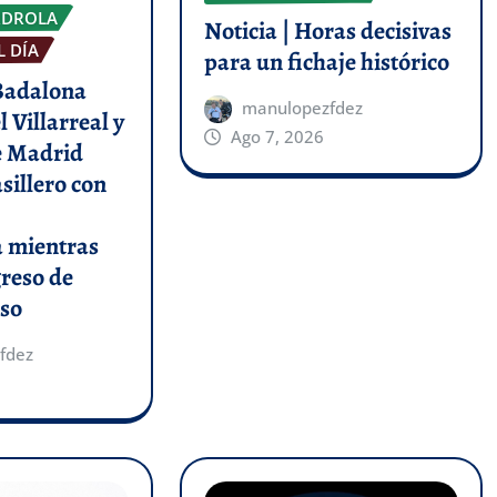
RDROLA
Noticia | Horas decisivas
L DÍA
para un fichaje histórico
 Badalona
manulopezfdez
l Villarreal y
Ago 7, 2026
de Madrid
asillero con
a mientras
greso de
so
fdez