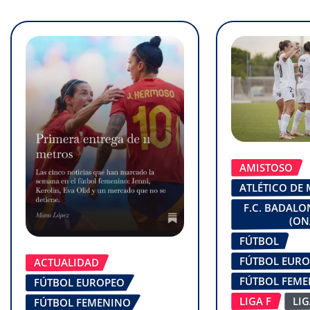
AMISTOSO
ATLÉTICO DE
F.C. BADAL
(ON
FÚTBOL
FÚTBOL EUR
ACTUALIDAD
FÚTBOL FEM
FÚTBOL EUROPEO
LIGA F
LI
FÚTBOL FEMENINO