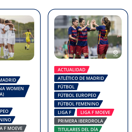
ACTUALIDAD
ATLÉTICO DE MADRID
 MADRID
FÚTBOL
ONA WOMEN
A)
FÚTBOL EUROPEO
FÚTBOL FEMENINO
OPEO
LIGA F
LIGA F MOEVE
ENINO
PRIMERA IBERDROLA
GA F MOEVE
TITULARES DEL DÍA