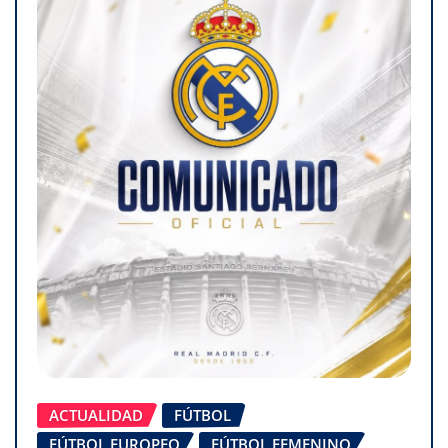
ACTUALIDAD
FÚTBOL
FÚTBOL EUROPEO
FÚTBOL FEMENINO