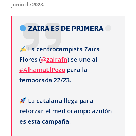
junio de 2023.
𝗭𝗔𝗜𝗥𝗔 𝗘𝗦 𝗗𝗘 𝗣𝗥𝗜𝗠𝗘𝗥𝗔
La centrocampista Zaïra
Flores (
@zairafn
) se une al
#AlhamaElPozo
para la
temporada 22/23.
La catalana llega para
reforzar el mediocampo azulón
es esta campaña.