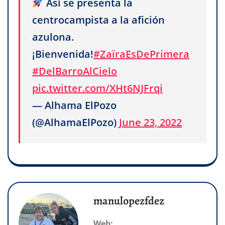
Así se presenta la
centrocampista a la afición
azulona.
¡Bienvenida!
#ZaïraEsDePrimera
#DelBarroAlCielo
pic.twitter.com/XHt6NJFrqi
— Alhama ElPozo
(@AlhamaElPozo)
June 23, 2022
manulopezfdez
Web: