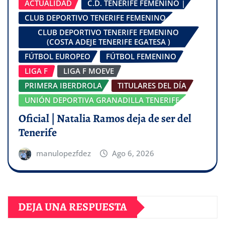
ACTUALIDAD
C.D. TENERIFE FEMENINO |
CLUB DEPORTIVO TENERIFE FEMENINO
CLUB DEPORTIVO TENERIFE FEMENINO
(COSTA ADEJE TENERIFE EGATESA )
FÚTBOL EUROPEO
FÚTBOL FEMENINO
LIGA F
LIGA F MOEVE
PRIMERA IBERDROLA
TITULARES DEL DÍA
UNIÓN DEPORTIVA GRANADILLA TENERIFE
Oficial | Natalia Ramos deja de ser del
Tenerife
manulopezfdez
Ago 6, 2026
DEJA UNA RESPUESTA