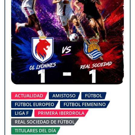
ACTUALIDAD
AMISTOSO
FÚTBOL
FÚTBOL EUROPEO
FÚTBOL FEMENINO
LIGA F
PRIMERA IBERDROLA
REAL SOCIEDAD DE FÚTBOL
TITULARES DEL DÍA