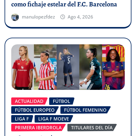
como fichaje estelar del F.C. Barcelona
manulopezfdez
Ago 4, 2026
ACTUALIDAD
FÚTBOL
FÚTBOL EUROPEO
FÚTBOL FEMENINO
LIGA F
LIGA F MOEVE
PRIMERA IBERDROLA
TITULARES DEL DÍA