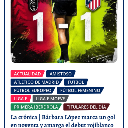
ACTUALIDAD
AMISTOSO
ATLÉTICO DE MADRID
FÚTBOL
FÚTBOL EUROPEO
FÚTBOL FEMENINO
LIGA F
LIGA F MOEVE
PRIMERA IBERDROLA
TITULARES DEL DÍA
La crónica | Bárbara López marca un gol
en noventa y amarga el debut rojiblanco