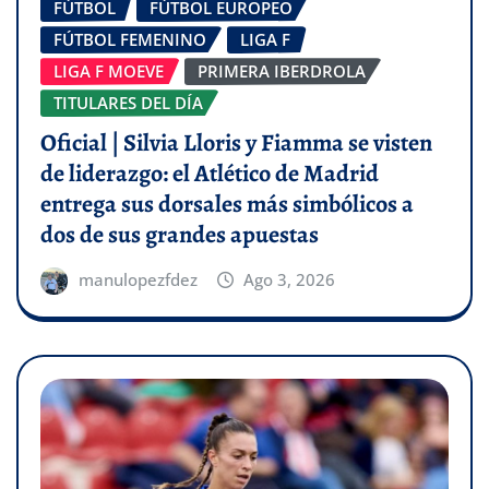
FÚTBOL
FÚTBOL EUROPEO
FÚTBOL FEMENINO
LIGA F
LIGA F MOEVE
PRIMERA IBERDROLA
TITULARES DEL DÍA
Oficial | Silvia Lloris y Fiamma se visten
de liderazgo: el Atlético de Madrid
entrega sus dorsales más simbólicos a
dos de sus grandes apuestas
manulopezfdez
Ago 3, 2026