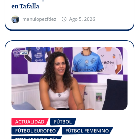
en Tafalla
manulopezfdez
Ago 5, 2026
ACTUALIDAD
FÚTBOL
FÚTBOL EUROPEO
FÚTBOL FEMENINO