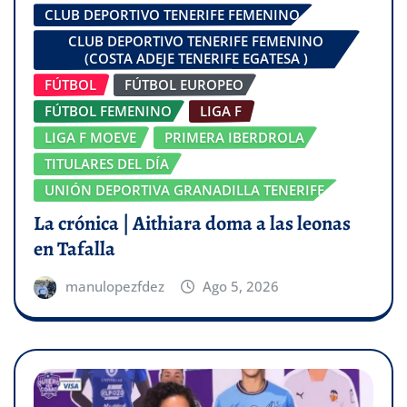
CLUB DEPORTIVO TENERIFE FEMENINO
CLUB DEPORTIVO TENERIFE FEMENINO
(COSTA ADEJE TENERIFE EGATESA )
FÚTBOL
FÚTBOL EUROPEO
FÚTBOL FEMENINO
LIGA F
LIGA F MOEVE
PRIMERA IBERDROLA
TITULARES DEL DÍA
UNIÓN DEPORTIVA GRANADILLA TENERIFE
La crónica | Aithiara doma a las leonas
en Tafalla
manulopezfdez
Ago 5, 2026