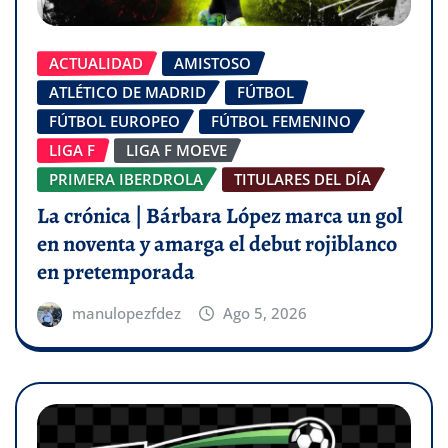
ACTUALIDAD
AMISTOSO
ATLÉTICO DE MADRID
FÚTBOL
FÚTBOL EUROPEO
FÚTBOL FEMENINO
LIGA F
LIGA F MOEVE
PRIMERA IBERDROLA
TITULARES DEL DÍA
La crónica | Bárbara López marca un gol
en noventa y amarga el debut rojiblanco
en pretemporada
manulopezfdez
Ago 5, 2026