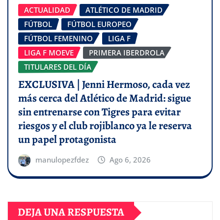
ACTUALIDAD
ATLÉTICO DE MADRID
FÚTBOL
FÚTBOL EUROPEO
FÚTBOL FEMENINO
LIGA F
LIGA F MOEVE
PRIMERA IBERDROLA
TITULARES DEL DÍA
EXCLUSIVA | Jenni Hermoso, cada vez
más cerca del Atlético de Madrid: sigue
sin entrenarse con Tigres para evitar
riesgos y el club rojiblanco ya le reserva
un papel protagonista
manulopezfdez
Ago 6, 2026
DEJA UNA RESPUESTA