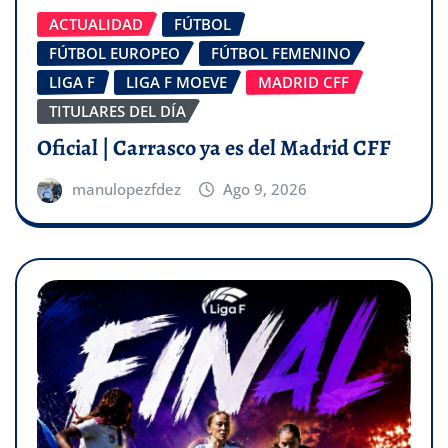
ACTUALIDAD
FÚTBOL
FÚTBOL EUROPEO
FÚTBOL FEMENINO
LIGA F
LIGA F MOEVE
MADRID CFF
TITULARES DEL DÍA
Oficial | Carrasco ya es del Madrid CFF
manulopezfdez
Ago 9, 2026