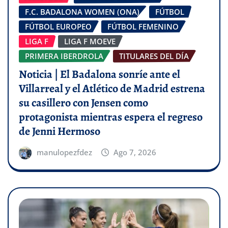
F.C. BADALONA WOMEN (ONA)
FÚTBOL
FÚTBOL EUROPEO
FÚTBOL FEMENINO
LIGA F
LIGA F MOEVE
PRIMERA IBERDROLA
TITULARES DEL DÍA
Noticia | El Badalona sonríe ante el
Villarreal y el Atlético de Madrid estrena
su casillero con Jensen como
protagonista mientras espera el regreso
de Jenni Hermoso
manulopezfdez
Ago 7, 2026