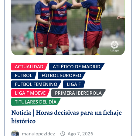
ACTUALIDAD
ATLÉTICO DE MADRID
FÚTBOL
FÚTBOL EUROPEO
FÚTBOL FEMENINO
LIGA F
LIGA F MOEVE
PRIMERA IBERDROLA
TITULARES DEL DÍA
Noticia | Horas decisivas para un fichaje
histórico
manulopezfdez
Ago 7, 2026