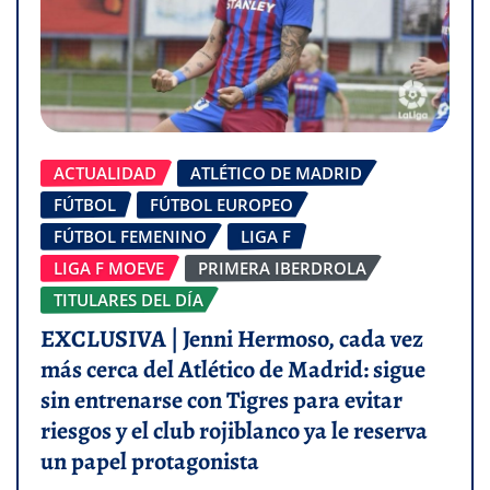
ACTUALIDAD
ATLÉTICO DE MADRID
FÚTBOL
FÚTBOL EUROPEO
FÚTBOL FEMENINO
LIGA F
LIGA F MOEVE
PRIMERA IBERDROLA
TITULARES DEL DÍA
EXCLUSIVA | Jenni Hermoso, cada vez
más cerca del Atlético de Madrid: sigue
sin entrenarse con Tigres para evitar
riesgos y el club rojiblanco ya le reserva
un papel protagonista