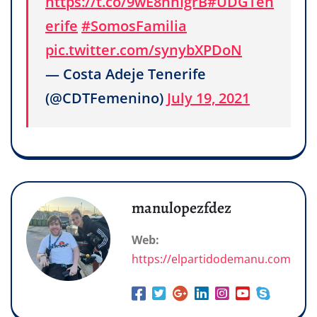
https://t.co/9wE8nhIgrB
#UDGTen
erife
#SomosFamilia
pic.twitter.com/synybXPDoN
— Costa Adeje Tenerife
(@CDTFemenino)
July 19, 2021
manulopezfdez
Web:
https://elpartidodemanu.com