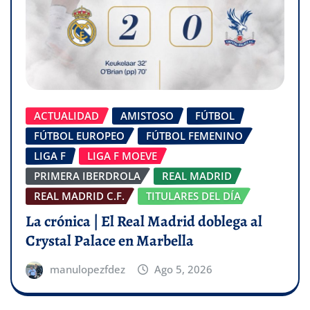
ACTUALIDAD
AMISTOSO
FÚTBOL
FÚTBOL EUROPEO
FÚTBOL FEMENINO
LIGA F
LIGA F MOEVE
PRIMERA IBERDROLA
REAL MADRID
REAL MADRID C.F.
TITULARES DEL DÍA
La crónica | El Real Madrid doblega al
Crystal Palace en Marbella
manulopezfdez
Ago 5, 2026