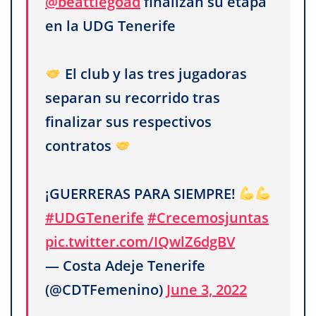
@beattiegoad
finalizan su etapa
en la UDG Tenerife
El club y las tres jugadoras
separan su recorrido tras
finalizar sus respectivos
contratos
¡GUERRERAS PARA SIEMPRE!
#UDGTenerife
#Crecemosjuntas
pic.twitter.com/IQwlZ6dgBV
— Costa Adeje Tenerife
(@CDTFemenino)
June 3, 2022