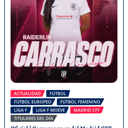
ACTUALIDAD
FÚTBOL
FÚTBOL EUROPEO
FÚTBOL FEMENINO
LIGA F
LIGA F MOEVE
MADRID CFF
TITULARES DEL DÍA