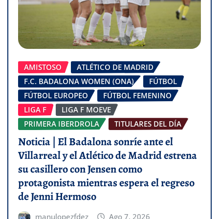
AMISTOSO
ATLÉTICO DE MADRID
F.C. BADALONA WOMEN (ONA)
FÚTBOL
FÚTBOL EUROPEO
FÚTBOL FEMENINO
LIGA F
LIGA F MOEVE
PRIMERA IBERDROLA
TITULARES DEL DÍA
Noticia | El Badalona sonríe ante el
Villarreal y el Atlético de Madrid estrena
su casillero con Jensen como
protagonista mientras espera el regreso
de Jenni Hermoso
manulopezfdez
Ago 7, 2026