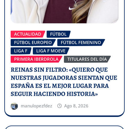
ACTUALIDAD
FÚTBOL
FÚTBOL EUROPEO
FÚTBOL FEMENINO
LIGA F
LIGA F MOEVE
PRIMERA IBERDROLA
TITULARES DEL DÍA
REINAS SIN FILTRO: «QUIERO QUE
NUESTRAS JUGADORAS SIENTAN QUE
ESPAÑA ES EL MEJOR LUGAR PARA
SEGUIR HACIENDO HISTORIA»
manulopezfdez
Ago 8, 2026