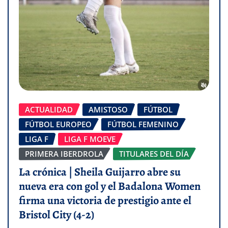
ACTUALIDAD
AMISTOSO
FÚTBOL
FÚTBOL EUROPEO
FÚTBOL FEMENINO
LIGA F
LIGA F MOEVE
PRIMERA IBERDROLA
TITULARES DEL DÍA
La crónica | Sheila Guijarro abre su
nueva era con gol y el Badalona Women
firma una victoria de prestigio ante el
Bristol City (4-2)