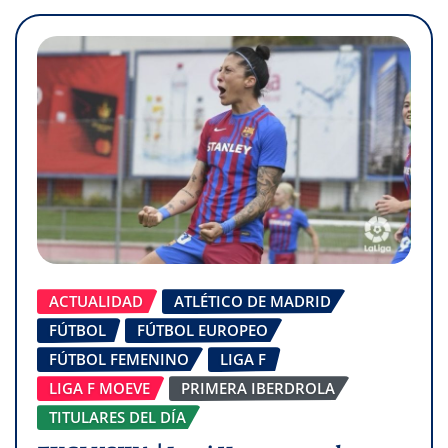
ACTUALIDAD
ATLÉTICO DE MADRID
FÚTBOL
FÚTBOL EUROPEO
FÚTBOL FEMENINO
LIGA F
LIGA F MOEVE
PRIMERA IBERDROLA
TITULARES DEL DÍA