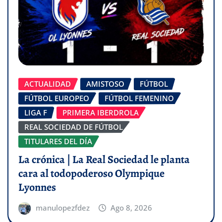
ACTUALIDAD
AMISTOSO
FÚTBOL
FÚTBOL EUROPEO
FÚTBOL FEMENINO
LIGA F
PRIMERA IBERDROLA
REAL SOCIEDAD DE FÚTBOL
TITULARES DEL DÍA
La crónica | La Real Sociedad le planta
cara al todopoderoso Olympique
Lyonnes
manulopezfdez
Ago 8, 2026