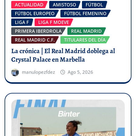
ACTUALIDAD
AMISTOSO
FÚTBOL
FÚTBOL EUROPEO
FÚTBOL FEMENINO
LIGA F
LIGA F MOEVE
PRIMERA IBERDROLA
REAL MADRID
REAL MADRID C.F.
TITULARES DEL DÍA
La crónica | El Real Madrid doblega al
Crystal Palace en Marbella
manulopezfdez
Ago 5, 2026