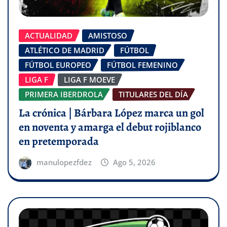
ACTUALIDAD
AMISTOSO
ATLÉTICO DE MADRID
FÚTBOL
FÚTBOL EUROPEO
FÚTBOL FEMENINO
LIGA F
LIGA F MOEVE
PRIMERA IBERDROLA
TITULARES DEL DÍA
La crónica | Bárbara López marca un gol
en noventa y amarga el debut rojiblanco
en pretemporada
manulopezfdez
Ago 5, 2026