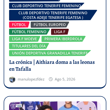
CLUB DEPORTIVO TENERIFE FEMENINO
CLUB DEPORTIVO TENERIFE FEMENINO
(COSTA ADEJE TENERIFE EGATESA )
FÚTBOL
FÚTBOL EUROPEO
FÚTBOL FEMENINO
LIGA F
LIGA F MOEVE
PRIMERA IBERDROLA
TITULARES DEL DÍA
UNIÓN DEPORTIVA GRANADILLA TENERIFE
La crónica | Aithiara doma a las leonas
en Tafalla
manulopezfdez
Ago 5, 2026