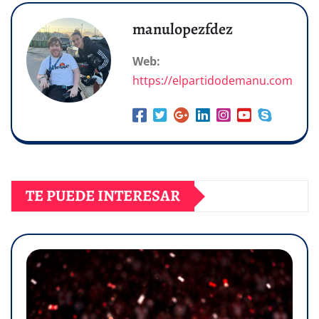
manulopezfdez
Web:
https://elpartidodemanu.com
TE PUEDE INTERESAR