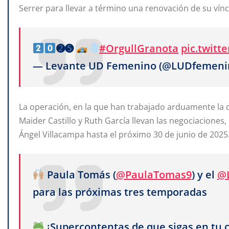
Serrer para llevar a término una renovación de su vínc
➋➎
#OrgullGranota
pic.twit
— Levante UD Femenino (@LUDfemeni
La operación, en la que han trabajado arduamente la d
Maider Castillo
y
Ruth García llevan las negociaciones,
Ángel Villacampa hasta el próximo 30 de junio de 2025
Paula Tomás (
@PaulaTomas9
) y el
@
para las próximas tres temporadas
¡Supercontentas de que sigas en tu c