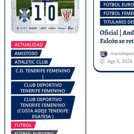
FÚTBOL EUR
FÚTBOL FEM
TITULARES DE
Oficial | An
Falcón se ret
ACTUALIDAD
AMISTOSO
manulopez
Ago 5, 2026
ATHLETIC CLUB
C.D. TENERIFE FEMENINO
|
CLUB DEPORTIVO
TENERIFE FEMENINO
CLUB DEPORTIVO
TENERIFE FEMENINO
(COSTA ADEJE TENERIFE
EGATESA )
FÚTBOL
FÚTBOL EUROPEO