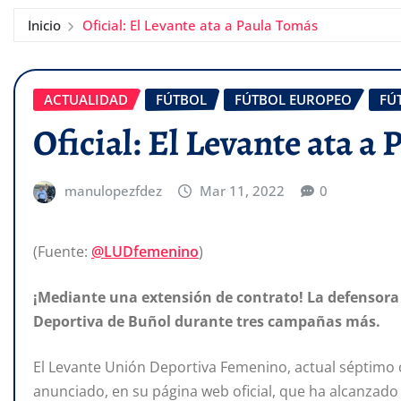
Inicio
Oficial: El Levante ata a Paula Tomás
ACTUALIDAD
FÚTBOL
FÚTBOL EUROPEO
FÚ
Oficial: El Levante ata a
manulopezfdez
Mar 11, 2022
0
(Fuente:
@LUDfemenino
)
¡Mediante una extensión de contrato! La defensora 
Deportiva de Buñol durante tres campañas más.
El Levante Unión Deportiva Femenino, actual séptimo c
anunciado, en su página web oficial, que ha alcanzad