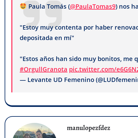
Paula Tomás (
@PaulaTomas9
) nos h
"Estoy muy contenta por haber renova
depositada en mí"
"Estos años han sido muy bonitos, me
#OrgullGranota
pic.twitter.com/e6G6N
— Levante UD Femenino (@LUDfemeni
manulopezfdez