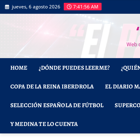
Saltar
jueves, 6 agosto 2026
7:41:57 AM
al
contenido
Web d
HOME
¿DÓNDE PUEDES LEERME?
¿QUIÉ
COPA DE LA REINA IBERDROLA
EL DIARIO 
SELECCIÓN ESPAÑOLA DE FÚTBOL
SUPERCO
Y MEDINA TE LO CUENTA