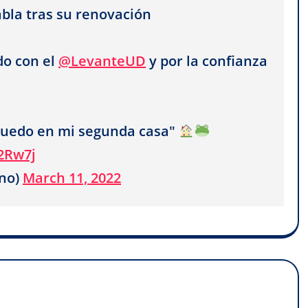
abla tras su renovación
do con el
@LevanteUD
y por la confianza
 quedo en mi segunda casa"
2Rw7j
no)
March 11, 2022