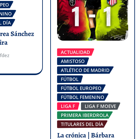
OPEO
ENINO
L DÍA
drea Sánchez
ira
ACTUALIDAD
fdez
AMISTOSO
ATLÉTICO DE MADRID
FÚTBOL
FÚTBOL EUROPEO
FÚTBOL FEMENINO
LIGA F
LIGA F MOEVE
PRIMERA IBERDROLA
TITULARES DEL DÍA
La crónica | Bárbara