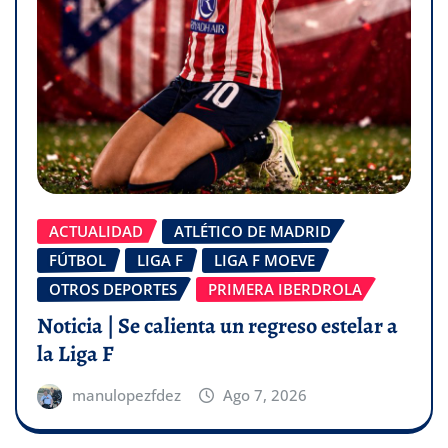
ACTUALIDAD
ATLÉTICO DE MADRID
FÚTBOL
LIGA F
LIGA F MOEVE
OTROS DEPORTES
PRIMERA IBERDROLA
Noticia | Se calienta un regreso estelar a
la Liga F
manulopezfdez
Ago 7, 2026