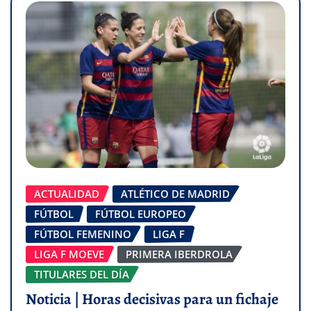
ACTUALIDAD
ATLÉTICO DE MADRID
FÚTBOL
FÚTBOL EUROPEO
FÚTBOL FEMENINO
LIGA F
LIGA F MOEVE
PRIMERA IBERDROLA
TITULARES DEL DÍA
Noticia | Horas decisivas para un fichaje