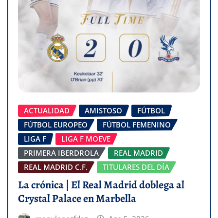
ACTUALIDAD
AMISTOSO
FÚTBOL
FÚTBOL EUROPEO
FÚTBOL FEMENINO
LIGA F
LIGA F MOEVE
PRIMERA IBERDROLA
REAL MADRID
REAL MADRID C.F.
TITULARES DEL DÍA
La crónica | El Real Madrid doblega al
Crystal Palace en Marbella