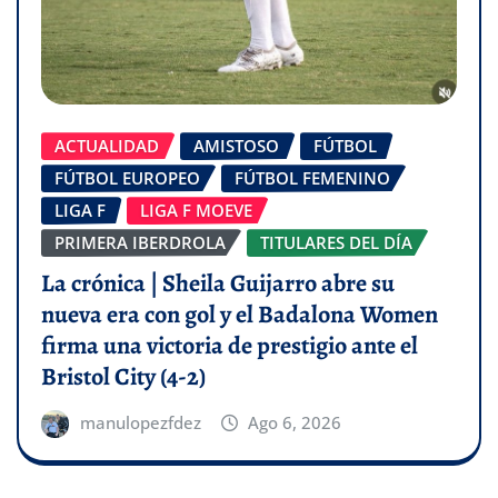
ACTUALIDAD
AMISTOSO
FÚTBOL
FÚTBOL EUROPEO
FÚTBOL FEMENINO
LIGA F
LIGA F MOEVE
PRIMERA IBERDROLA
TITULARES DEL DÍA
La crónica | Sheila Guijarro abre su
nueva era con gol y el Badalona Women
firma una victoria de prestigio ante el
Bristol City (4-2)
manulopezfdez
Ago 6, 2026