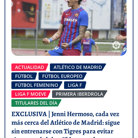
ACTUALIDAD
ATLÉTICO DE MADRID
FÚTBOL
FÚTBOL EUROPEO
FÚTBOL FEMENINO
LIGA F
LIGA F MOEVE
PRIMERA IBERDROLA
TITULARES DEL DÍA
EXCLUSIVA | Jenni Hermoso, cada vez
más cerca del Atlético de Madrid: sigue
sin entrenarse con Tigres para evitar